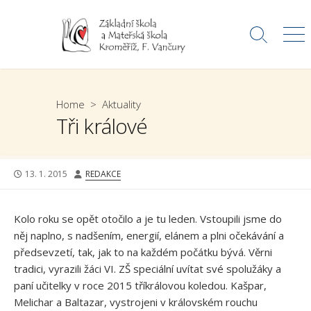
Skip
to
Search
Me
content
Toggle
Home
>
Aktuality
Tři králové
PUBLISHED
AUTHOR
13. 1. 2015
REDAKCE
DATE
Kolo roku se opět otočilo a je tu leden. Vstoupili jsme do
něj naplno, s nadšením, energií, elánem a plni očekávání a
předsevzetí, tak, jak to na každém počátku bývá. Věrni
tradici, vyrazili žáci VI. ZŠ speciální uvítat své spolužáky a
paní učitelky v roce 2015 tříkrálovou koledou. Kašpar,
Melichar a Baltazar, vystrojeni v královském rouchu