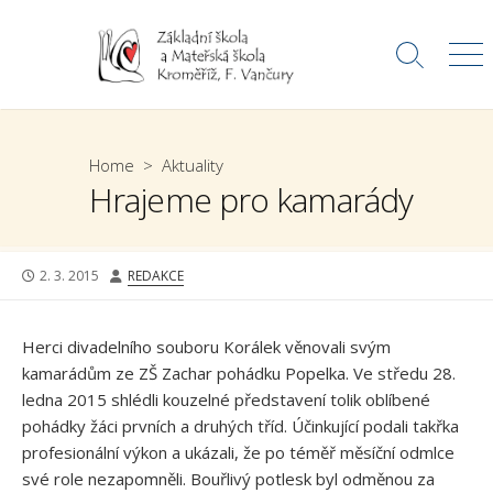
Skip
to
Search
Me
content
Toggle
Home
>
Aktuality
Hrajeme pro kamarády
PUBLISHED
AUTHOR
2. 3. 2015
REDAKCE
DATE
Herci divadelního souboru Korálek věnovali svým
kamarádům ze ZŠ Zachar pohádku Popelka. Ve středu 28.
ledna 2015 shlédli kouzelné představení tolik oblíbené
pohádky žáci prvních a druhých tříd. Účinkující podali takřka
profesionální výkon a ukázali, že po téměř měsíční odmlce
své role nezapomněli. Bouřlivý potlesk byl odměnou za