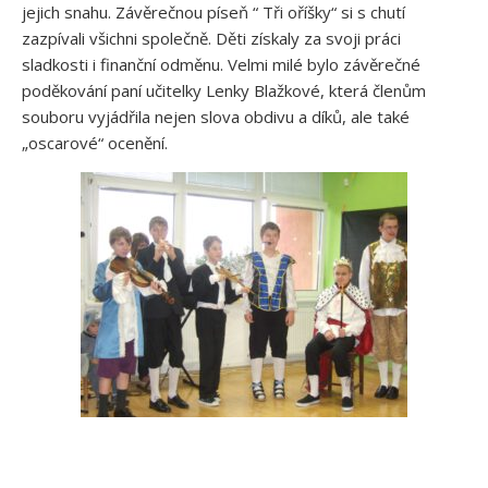
jejich snahu. Závěrečnou píseň “ Tři oříšky“ si s chutí
zazpívali všichni společně. Děti získaly za svoji práci
sladkosti i finanční odměnu. Velmi milé bylo závěrečné
poděkování paní učitelky Lenky Blažkové, která členům
souboru vyjádřila nejen slova obdivu a díků, ale také
„oscarové“ ocenění.