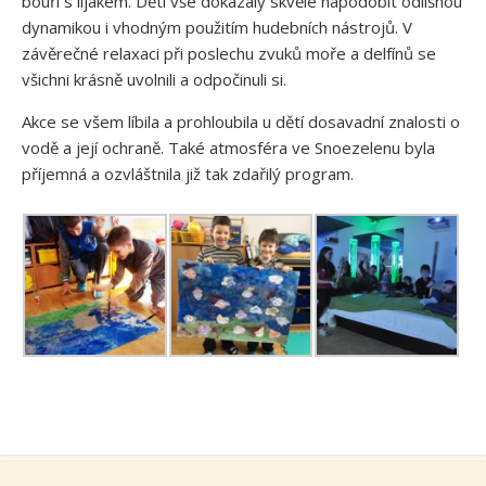
bouři s lijákem. Děti vše dokázaly skvěle napodobit odlišnou
dynamikou i vhodným použitím hudebních nástrojů. V
závěrečné relaxaci při poslechu zvuků moře a delfínů se
všichni krásně uvolnili a odpočinuli si.
Akce se všem líbila a prohloubila u dětí dosavadní znalosti o
vodě a její ochraně. Také atmosféra ve Snoezelenu byla
příjemná a ozvláštnila již tak zdařilý program.