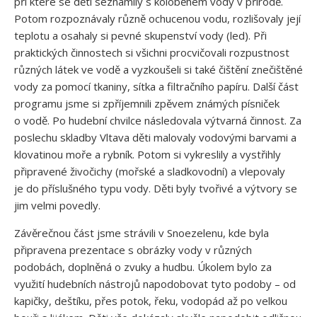
při které se děti seznámily s koloběhem vody v přírodě.
Potom rozpoznávaly různě ochucenou vodu, rozlišovaly její
teplotu a osahaly si pevné skupenství vody (led). Při
praktických činnostech si všichni procvičovali rozpustnost
různých látek ve vodě a vyzkoušeli si také čištění znečištěné
vody za pomocí tkaniny, sítka a filtračního papíru. Další část
programu jsme si zpříjemnili zpěvem známých písniček
o vodě. Po hudební chvilce následovala výtvarná činnost. Za
poslechu skladby Vltava děti malovaly vodovými barvami a
klovatinou moře a rybník. Potom si vykreslily a vystřihly
připravené živočichy (mořské a sladkovodní) a vlepovaly
je do příslušného typu vody. Děti byly tvořivé a výtvory se
jim velmi povedly.
Závěrečnou část jsme strávili v Snoezelenu, kde byla
připravena prezentace s obrázky vody v různých
podobách, doplněná o zvuky a hudbu. Úkolem bylo za
využití hudebních nástrojů napodobovat tyto podoby – od
kapičky, deštíku, přes potok, řeku, vodopád až po velkou