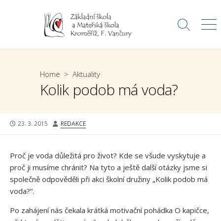
Skip
to
Search
Me
content
Toggle
Home
>
Aktuality
Kolik podob má voda?
PUBLISHED
AUTHOR
23. 3. 2015
REDAKCE
DATE
Proč je voda důležitá pro život? Kde se všude vyskytuje a
proč ji musíme chránit? Na tyto a ještě další otázky jsme si
společně odpověděli při akci školní družiny „Kolik podob má
voda?“.
Po zahájení nás čekala krátká motivační pohádka O kapičce,