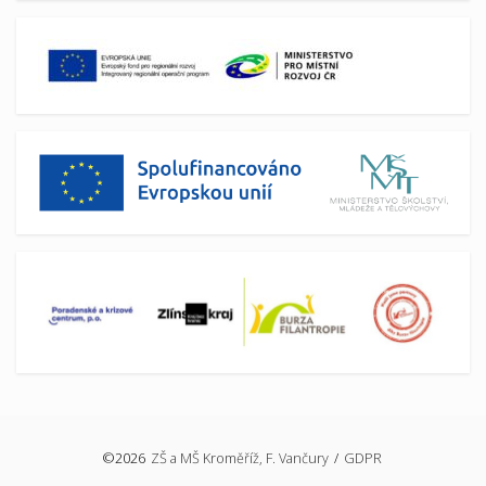
©2026
ZŠ a MŠ Kroměříž, F. Vančury
/
GDPR