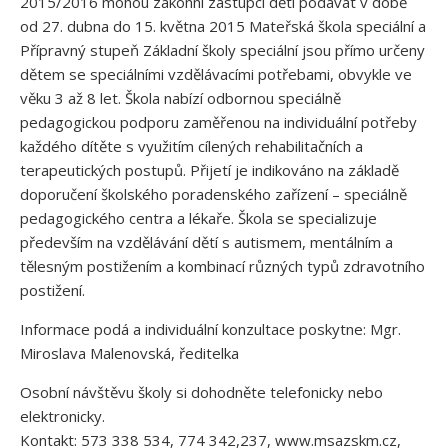
2015/2016 mohou zákonní zástupci dětí podávat v době
od 27. dubna do 15. května 2015 Mateřská škola speciální a
Přípravný stupeň Základní školy speciální jsou přímo určeny
dětem se speciálními vzdělávacími potřebami, obvykle ve
věku 3 až 8 let. Škola nabízí odbornou speciálně
pedagogickou podporu zaměřenou na individuální potřeby
každého dítěte s využitím cílených rehabilitačních a
terapeutických postupů. Přijetí je indikováno na základě
doporučení školského poradenského zařízení – speciálně
pedagogického centra a lékaře. Škola se specializuje
především na vzdělávání dětí s autismem, mentálním a
tělesným postižením a kombinací různých typů zdravotního
postižení.
Informace podá a individuální konzultace poskytne: Mgr.
Miroslava Malenovská, ředitelka
Osobní návštěvu školy si dohodněte telefonicky nebo
elektronicky.
Kontakt: 573 338 534, 774 342,237, www.msazskm.cz,