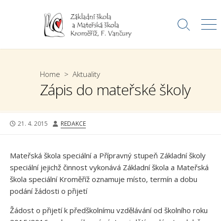
Skip
to
Search
Me
content
Toggle
Home
>
Aktuality
Zápis do mateřské školy
PUBLISHED
AUTHOR
21. 4. 2015
REDAKCE
DATE
Mateřská škola speciální a Přípravný stupeň Základní školy
speciální jejichž činnost vykonává Základní škola a Mateřská
škola speciální Kroměříž oznamuje místo, termín a dobu
podání žádosti o přijetí
Žádost o přijetí k předškolnímu vzdělávání od školního roku