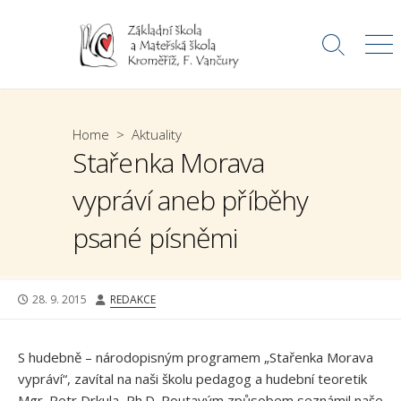
Skip
to
Search
Me
content
Toggle
Home
>
Aktuality
Stařenka Morava
vypráví aneb příběhy
psané písněmi
PUBLISHED
AUTHOR
28. 9. 2015
REDAKCE
DATE
S hudebně – národopisným programem „Stařenka Morava
vypráví“, zavítal na naši školu pedagog a hudební teoretik
Mgr. Petr Drkula, Ph.D. Poutavým způsobem seznámil naše