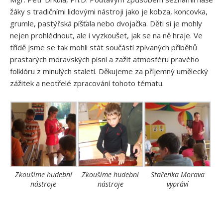
žáky s tradičními lidovými nástroji jako je kobza, koncovka,
grumle, pastýřská píšťala nebo dvojačka. Děti si je mohly
nejen prohlédnout, ale i vyzkoušet, jak se na ně hraje. Ve
třídě jsme se tak mohli stát součástí zpívaných příběhů
prastarých moravských písní a zažít atmosféru pravého
folklóru z minulých staletí. Děkujeme za příjemný umělecký
zážitek a neotřelé zpracování tohoto tématu.
Zkoušíme hudební
Zkoušíme hudební
Stařenka Morava
nástroje
nástroje
vypráví