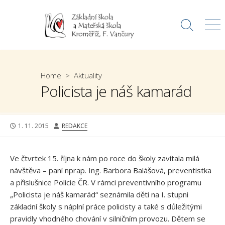
Skip
to
Search
Me
content
Toggle
Home
>
Aktuality
Policista je náš kamarád
PUBLISHED
AUTHOR
1. 11. 2015
REDAKCE
DATE
Ve čtvrtek 15. října k nám po roce do školy zavítala milá
návštěva – paní nprap. Ing. Barbora Balášová, preventistka
a příslušnice Policie ČR. V rámci preventivního programu
„Policista je náš kamarád“ seznámila děti na I. stupni
základní školy s náplní práce policisty a také s důležitými
pravidly vhodného chování v silničním provozu. Dětem se