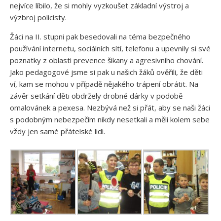
nejvíce líbilo, že si mohly vyzkoušet základní výstroj a
výzbroj policisty.
Žáci na II. stupni pak besedovali na téma bezpečného
používání internetu, sociálních sítí, telefonu a upevnily si své
poznatky z oblasti prevence šikany a agresivního chování.
Jako pedagogové jsme si pak u našich žáků ověřili, že děti
ví, kam se mohou v případě nějakého trápení obrátit. Na
závěr setkání děti obdržely drobné dárky v podobě
omalovánek a pexesa. Nezbývá než si přát, aby se naši žáci
s podobným nebezpečím nikdy nesetkali a měli kolem sebe
vždy jen samé přátelské lidi.