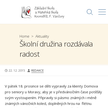
Skip
to
Search
Me
content
Toggle
Home
>
Aktuality
Školní družina rozdávala
radost
PUBLISHED
AUTHOR
22. 12. 2015
REDAKCE
DATE
V pátek 18. prosince se děti vypravily za klienty Domova
pro seniory u Moravy, aby je v předvánočním čase potěšily
svým vystoupením. Připravily si pásmo známých i méně
známých vánočních koled, doplněných hrou na flétnu.