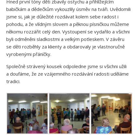
Hned první tóny děti zbavily ostychu a přihlížejícím
babičkám a dědečkům vykouzlily úsměv na tváři. Uvědomili
jsme si, jak je důležité rozdávat kolem sebe radost i
pohodu, a že vlídným slovem a pěknou písničkou můžeme
někomu rozzářit celý den. Vystoupení se vydařilo a všichni
byli odměněni sladkostmi a velkým potleskem. V závěru
se děti rozběhly za klienty a obdarovaly je vlastnoručně
vyrobenými přáníčky.
Společně strávený kousek odpoledne jsme si všichni užili
a doufáme, že ze vzájemného rozdávání radosti uděláme
tradici.