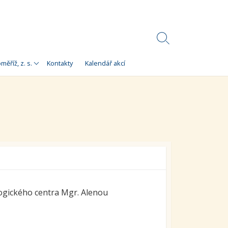
Search
Toggle
Korálky)
měříž, z. s.
Kontakty
Kalendář akcí
e
 Korálky Kroměříž
a finanční zdroje
ní setkání
ra pro
orálky Kroměříž,
ogického centra Mgr. Alenou