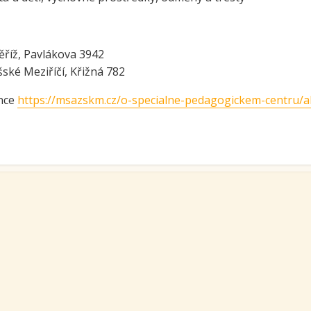
e a zelenina do škol
třída ZŠ IX
témová podpora
třída ZŠ X
ěříž, Pavlákova 3942
érového poradenství a
zitních programů žáků
šské Meziříčí, Křižná 782
VP pro ČR
ánce
https://msazskm.cz/o-specialne-pedagogickem-centru/a
ní akční plán rozvoje
lávání v ORP Kroměříž II
ekt MenSI