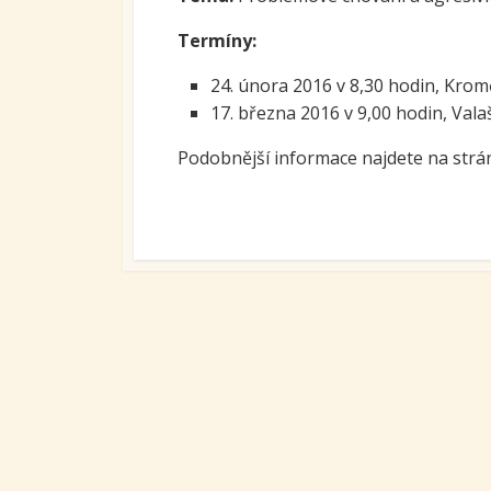
Ovoc
Termíny:
Sys
24. února 2016 v 8,30 hodin, Krom
kari
tran
17. března 2016 v 9,00 hodin, Vala
se S
Podobnější informace najdete na str
Míst
vzdě
Proj