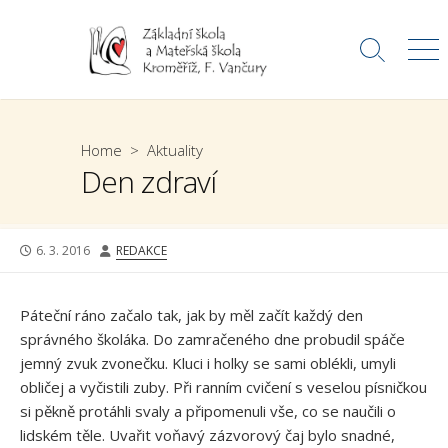
Skip
to
Search
Me
content
Toggle
Home
>
Aktuality
Den zdraví
PUBLISHED
AUTHOR
6. 3. 2016
REDAKCE
DATE
Páteční ráno začalo tak, jak by měl začít každý den
správného školáka. Do zamračeného dne probudil spáče
jemný zvuk zvonečku. Kluci i holky se sami oblékli, umyli
obličej a vyčistili zuby. Při ranním cvičení s veselou písničkou
si pěkně protáhli svaly a připomenuli vše, co se naučili o
lidském těle. Uvařit voňavý zázvorový čaj bylo snadné,