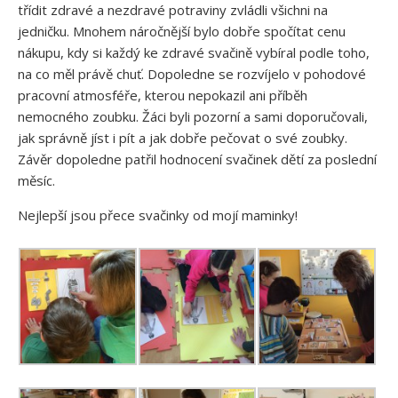
třídit zdravé a nezdravé potraviny zvládli všichni na
jedničku. Mnohem náročnější bylo dobře spočítat cenu
nákupu, kdy si každý ke zdravé svačině vybíral podle toho,
na co měl právě chuť. Dopoledne se rozvíjelo v pohodové
pracovní atmosféře, kterou nepokazil ani příběh
nemocného zoubku. Žáci byli pozorní a sami doporučovali,
jak správně jíst i pít a jak dobře pečovat o své zoubky.
Závěr dopoledne patřil hodnocení svačinek dětí za poslední
měsíc.
Nejlepší jsou přece svačinky od mojí maminky!