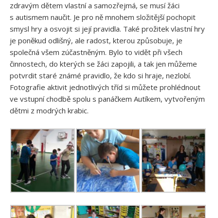
zdravým dětem vlastní a samozřejmá, se musí žáci
s autismem naučit. Je pro ně mnohem složitější pochopit
smysl hry a osvojit si její pravidla. Také prožitek vlastní hry
je poněkud odlišný, ale radost, kterou způsobuje, je
společná všem zúčastněným. Bylo to vidět při všech
činnostech, do kterých se žáci zapojili, a tak jen můžeme
potvrdit staré známé pravidlo, že kdo si hraje, nezlobí.
Fotografie aktivit jednotlivých tříd si můžete prohlédnout
ve vstupní chodbě spolu s panáčkem Autíkem, vytvořeným
dětmi z modrých krabic.