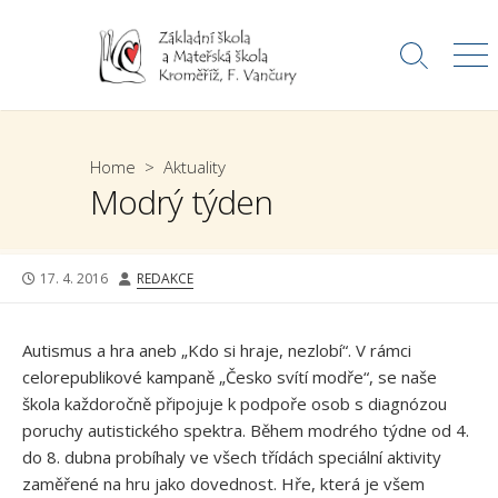
Skip
to
Search
Me
content
Toggle
Home
>
Aktuality
Modrý týden
PUBLISHED
AUTHOR
17. 4. 2016
REDAKCE
DATE
Autismus a hra aneb „Kdo si hraje, nezlobí“. V rámci
celorepublikové kampaně „Česko svítí modře“, se naše
škola každoročně připojuje k podpoře osob s diagnózou
poruchy autistického spektra. Během modrého týdne od 4.
do 8. dubna probíhaly ve všech třídách speciální aktivity
zaměřené na hru jako dovednost. Hře, která je všem