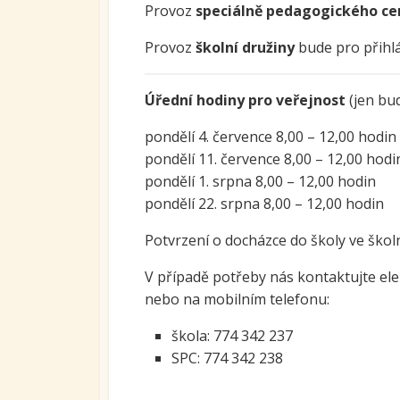
Provoz
speciálně pedagogického ce
Ovoc
Provoz
školní družiny
bude pro přihlá
Sys
kari
tran
Úřední hodiny pro veřejnost
(jen bu
se S
pondělí 4. července 8,00 – 12,00 hodin
Míst
pondělí 11. července 8,00 – 12,00 hodi
vzdě
pondělí 1. srpna 8,00 – 12,00 hodin
Proj
pondělí 22. srpna 8,00 – 12,00 hodin
Potvrzení o docházce do školy ve škol
V případě potřeby nás kontaktujte e
nebo na mobilním telefonu:
škola: 774 342 237
SPC: 774 342 238