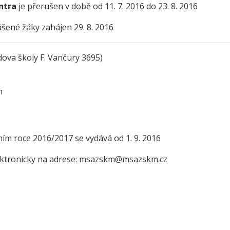
ntra
je přerušen v době od 11. 7. 2016 do 23. 8. 2016
e a zelenina do škol
třída ZŠ IX
šené žáky zahájen 29. 8. 2016
témová podpora
třída ZŠ X
érového poradenství a
zitních programů žáků
dova školy F. Vančury 3695)
VP pro ČR
ní akční plán rozvoje
n
lávání v ORP Kroměříž II
ekt MenSI
ním roce 2016/2017 se vydává od 1. 9. 2016
lektronicky na adrese: msazskm@msazskm.cz