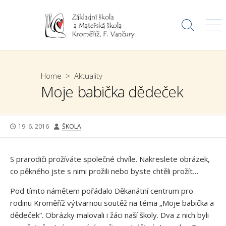
Skip
to
Search
Me
content
Toggle
Home
>
Aktuality
Moje babička dědeček
PUBLISHED
AUTHOR
19. 6. 2016
ŠKOLA
DATE
S prarodiči prožíváte společné chvíle. Nakreslete obrázek,
co pěkného jste s nimi prožili nebo byste chtěli prožít…
Pod tímto námětem pořádalo Děkanátní centrum pro
rodinu Kroměříž výtvarnou soutěž na téma „Moje babička a
dědeček“. Obrázky malovali i žáci naší školy. Dva z nich byli