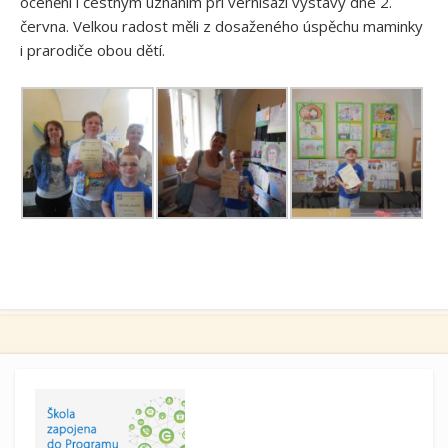
oceněni i čestným uznáním při vernisáži výstavy dne 2.
června. Velkou radost měli z dosaženého úspěchu maminky
i prarodiče obou dětí.