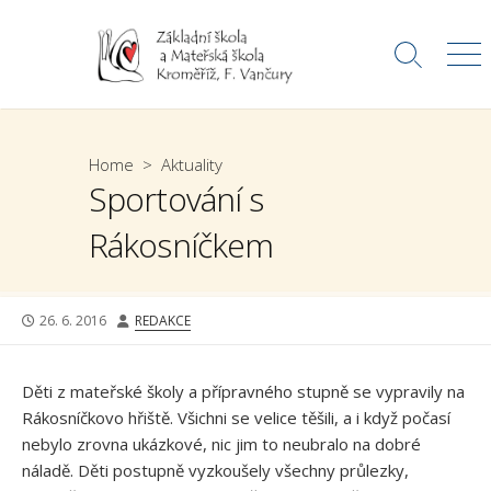
Skip
to
Search
Me
content
Toggle
Home
>
Aktuality
Sportování s
Rákosníčkem
PUBLISHED
AUTHOR
26. 6. 2016
REDAKCE
DATE
Děti z mateřské školy a přípravného stupně se vypravily na
Rákosníčkovo hřiště. Všichni se velice těšili, a i když počasí
nebylo zrovna ukázkové, nic jim to neubralo na dobré
náladě. Děti postupně vyzkoušely všechny průlezky,