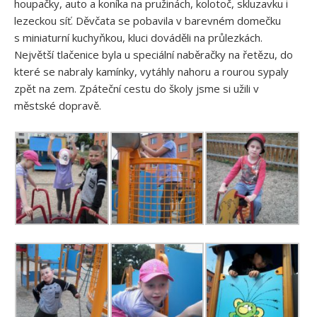
houpačky, auto a koníka na pružinách, kolotoč, skluzavku i
lezeckou síť. Děvčata se pobavila v barevném domečku
s miniaturní kuchyňkou, kluci dováděli na průlezkách.
Největší tlačenice byla u speciální naběračky na řetězu, do
které se nabraly kamínky, vytáhly nahoru a rourou sypaly
zpět na zem. Zpáteční cestu do školy jsme si užili v
městské dopravě.