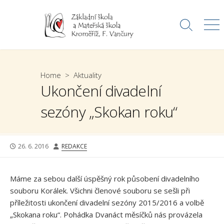
Skip
to
Search
Me
content
Toggle
Home
>
Aktuality
Ukončení divadelní
sezóny „Skokan roku“
PUBLISHED
AUTHOR
26. 6. 2016
REDAKCE
DATE
Máme za sebou další úspěšný rok působení divadelního
souboru Korálek. Všichni členové souboru se sešli při
příležitosti ukončení divadelní sezóny 2015/2016 a volbě
„Skokana roku“. Pohádka Dvanáct měsíčků nás provázela