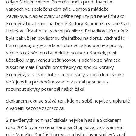
celým školním rokem. Premiéru mělo představení o
vánocích ve společenském sále Domova mládeže
Pavlákova. Následovaly úspěšné reprízy při benefiční akci
Kroměříž bez hranic na Domě Kultury Kroměříž a v kině Svět
Holešov. Účast na divadelní přehlídce Pohádková Kroměříž
byla pak už jen pověstnou třešničkou na dortu. Všichni žáci-
herci i pedagogové odvedli obrovský kus poctivé práce,
v čele s režisérkou divadelního souboru Korálek, paní
učitelkou Mgr. Ivanou Baštincovou. Podařilo se nám tak
získat nemalé finanční prostředky do spolku Korálky
Kroměříž, z. s., šířit dobré jméno školy v povědomí široké
veřejnosti a především zase o kus dál posunout a
rozvinout skrytý potenciál našich žáků.
Skokanem roku se stává ten, kdo na sobě nejvíce v uplynulé
divadelní sezóně zapracoval.
Z navržených nominací získala nejvíce hlasů a Skokanem
roku 2016 byla zvolena Barunka Chupíková, za ztvárnění
role Marušky. Součástí programu bylo slavnostní vyřazení