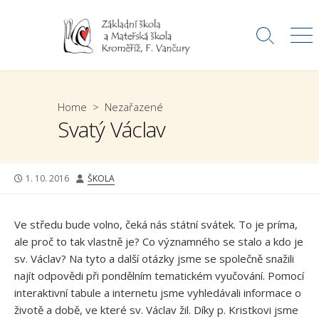
Skip
to
Search
Me
content
Toggle
Home
>
Nezařazené
Svatý Václav
PUBLISHED
AUTHOR
1. 10. 2016
ŠKOLA
DATE
Ve středu bude volno, čeká nás státní svátek. To je príma,
ale proč to tak vlastně je? Co významného se stalo a kdo je
sv. Václav? Na tyto a další otázky jsme se společně snažili
najít odpovědi při pondělním tematickém vyučování. Pomocí
interaktivní tabule a internetu jsme vyhledávali informace o
životě a době, ve které sv. Václav žil. Díky p. Kristkovi jsme