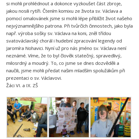
si mohli prohlédnout a dokonce vyzkoušet část zbroje,
jakou nosili rytíři. Čtením komixu ze života sv. Václava a
pomocí omalovánek jsme si mohli lépe přiblížit život našeho
nejvýznamnějšího patrona. Při tvůrčích činnostech, jako byla
např. výroba sošky sv. Václava na koni, zněl třídou
svatováclavský chorál i hudební zpracování legendy od
Jaromíra Nohavici. Nyní už pro nás jméno sv. Václava není
neznámé. Víme, že to byl člověk statečný, spravedlivý,
milosrdný a moudrý. To, co jsme se dnes dozvěděli a
naučili, jsme mohli předat našim mladším spolužákům při
prezentaci o sv. Václavovi.
Žáci VI. a IX. ZŠ