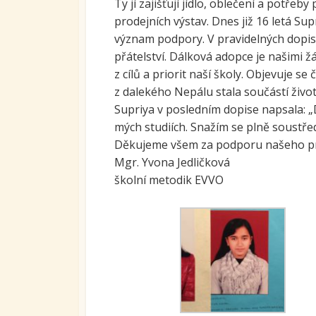
Ty jí zajišťují jídlo, oblečení a potř
Ovoc
prodejních výstav. Dnes již 16 letá Su
význam podpory. V pravidelných dopis
Sys
přátelství. Dálková adopce je našimi ž
kari
tran
z cílů a priorit naší školy. Objevuje s
se S
z dalekého Nepálu stala součástí živo
Supriya v posledním dopise napsala: „D
Míst
vzdě
mých studiích. Snažím se plně soustřed
Děkujeme všem za podporu našeho pr
Proj
Mgr. Yvona Jedličková
školní metodik EVVO