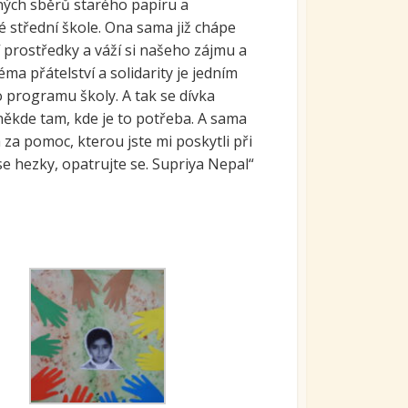
elných sběrů starého papíru a
é střední škole. Ona sama již chápe
 prostředky a váží si našeho zájmu a
ma přátelství a solidarity je jedním
ho programu školy. A tak se dívka
někde tam, kde je to potřeba. A sama
za pomoc, kterou jste mi poskytli při
se hezky, opatrujte se. Supriya Nepal“