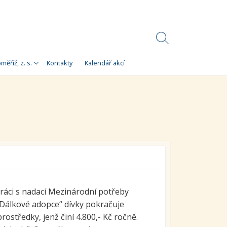
Search
Toggle
Korálky)
měříž, z. s.
Kontakty
Kalendář akcí
e
 Korálky Kroměříž
a finanční zdroje
ní setkání
ra pro
orálky Kroměříž,
ráci s nadací Mezinárodní potřeby
 „Dálkové adopce“ dívky pokračuje
rostředky, jenž činí 4.800,- Kč ročně.