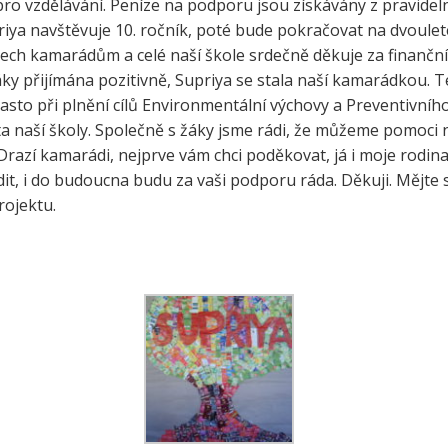
eby pro vzdělávání. Peníze na podporu jsou získávány z pravid
e a zelenina do škol
priya navštěvuje 10. ročník, poté bude pokračovat na dvoulet
třída ZŠ IX
ech kamarádům a celé naší škole srdečně děkuje za finanční
témová podpora
třída ZŠ X
áky přijímána pozitivně, Supriya se stala naší kamarádkou. Té
érového poradenství a
zitních programů žáků
e často při plnění cílů Environmentální výchovy a Preventivní
VP pro ČR
ta naší školy. Společně s žáky jsme rádi, že můžeme pomoci 
razí kamarádi, nejprve vám chci poděkovat, já i moje rodina 
ní akční plán rozvoje
lávání v ORP Kroměříž II
it, i do budoucna budu za vaši podporu ráda. Děkuji. Mějte 
ojektu.
ekt MenSI