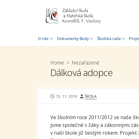
Skip
to
content
Historie školy
Úřední deska
Jednací řád
Zahr
O nás
Dokumenty školy
Školská rada
Proje
O nás
Rozpočet
Plán práce
Proj
MŠ a 
Speciálněpedagogická
Organizace školního roku
Home
>
Nezařazené
podpora
Proj
Dálková adopce
Inspekční zpráva
MŠ a 
Doplňková
Výroční zpráva
speciálněpedagogická
Šabl
podpora
Výroční zpráva o poskytnutí
Šablo
PUBLISHED
AUTHOR
13. 11. 2016
ŠKOLA
informací
Virtuální prohlídka
DATE
Douč
GDPR
30. výročí založení školy
Ve školním roce 2011/2012 se naše ško
Stav
Prohlášení o přístupnosti
školy
jsme společně s žáky a zákonnými zást
škol
v naší škole již šestým rokem. Projekt 
Whistleblowing
Krom