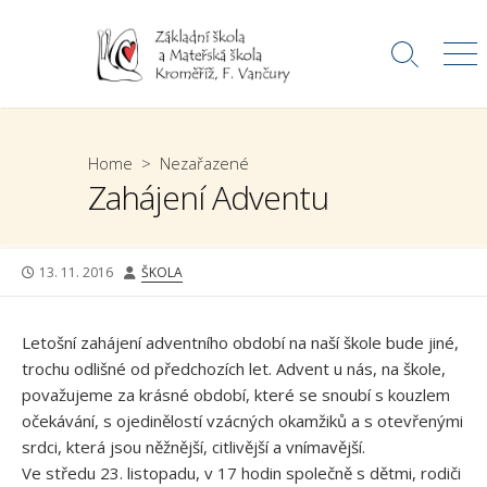
Skip
to
Search
Me
content
Toggle
Home
>
Nezařazené
Zahájení Adventu
PUBLISHED
AUTHOR
13. 11. 2016
ŠKOLA
DATE
Letošní zahájení adventního období na naší škole bude jiné,
trochu odlišné od předchozích let. Advent u nás, na škole,
považujeme za krásné období, které se snoubí s kouzlem
očekávání, s ojedinělostí vzácných okamžiků a s otevřenými
srdci, která jsou něžnější, citlivější a vnímavější.
Ve středu 23. listopadu, v 17 hodin společně s dětmi, rodiči