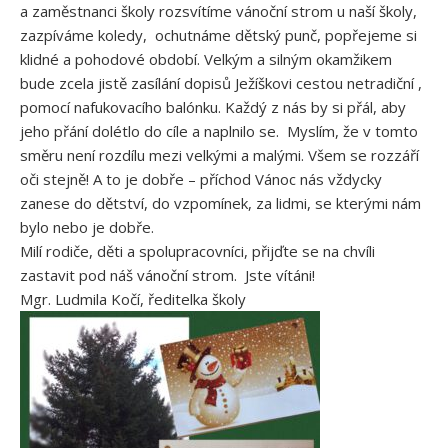
a zaměstnanci školy rozsvítíme vánoční strom u naší školy,
zazpíváme koledy, ochutnáme dětský punč, popřejeme si
klidné a pohodové období. Velkým a silným okamžikem
bude zcela jistě zasílání dopisů Ježíškovi cestou netradiční ,
pomocí nafukovacího balónku. Každý z nás by si přál, aby
jeho přání dolétlo do cíle a naplnilo se. Myslím, že v tomto
směru není rozdílu mezi velkými a malými. Všem se rozzáří
oči stejně! A to je dobře – příchod Vánoc nás vždycky
zanese do dětství, do vzpomínek, za lidmi, se kterými nám
bylo nebo je dobře.
Milí rodiče, děti a spolupracovníci, přijďte se na chvíli
zastavit pod náš vánoční strom. Jste vítáni!
Mgr. Ludmila Kočí, ředitelka školy