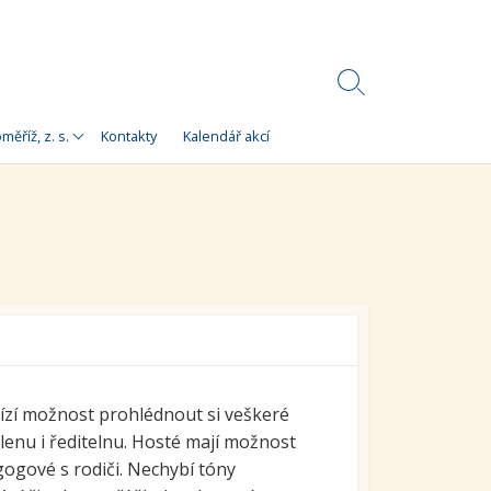
Search
Toggle
Korálky)
měříž, z. s.
Kontakty
Kalendář akcí
e
 Korálky Kroměříž
a finanční zdroje
ní setkání
ra pro
orálky Kroměříž,
ízí možnost prohlédnout si veškeré
elenu i ředitelnu. Hosté mají možnost
ogové s rodiči. Nechybí tóny