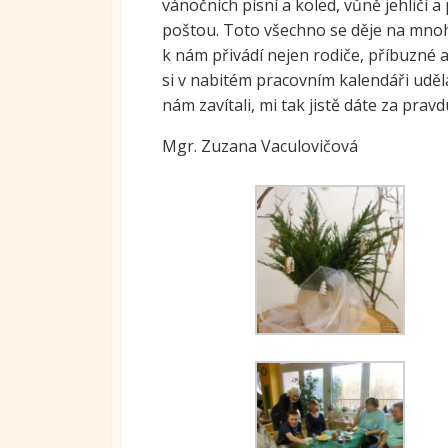
vánočních písní a koled, vůně jehličí 
Ovoc
poštou. Toto všechno se děje na mnoha
k nám přivádí nejen rodiče, příbuzné
Sys
si v nabitém pracovním kalendáři uděla
kari
tran
nám zavítali, mi tak jistě dáte za pravd
se S
Mgr. Zuzana Vaculovičová
Míst
vzdě
Proj