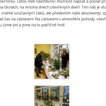
a perníčků. Letos měli návštěvníci možnost napsat a poslat př
e a zelenina do škol
 školách, na mnoha dnech otevřených dveří. Ten náš je však
třída ZŠ IX
 a známé současných žáků, ale především naše absolventy, s
témová podpora
třída ZŠ X
li čas na zastavení. Na zastavení v atmosféře pohody, otevře
érového poradenství a
zitních programů žáků
u. Jsme jiní a jsme na to patřičně hrdí.
VP pro ČR
ní akční plán rozvoje
lávání v ORP Kroměříž II
ekt MenSI