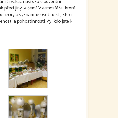
ání či vzkaz naší škole adventní
 přeci jiný. V čem? V atmosféře, která
ponzory a významné osobnosti, kteří
nosti a pohostinnosti. Vy, kdo jste k