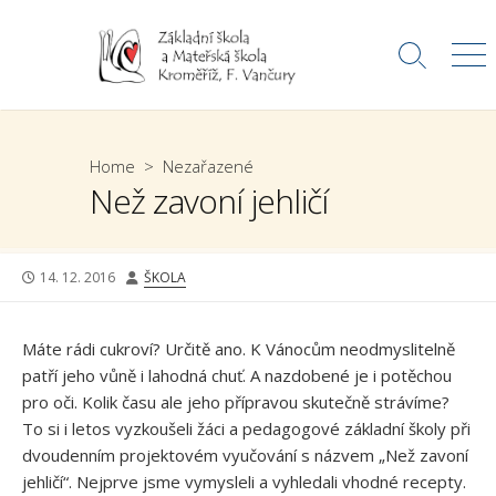
Skip
to
Search
Me
content
Toggle
Home
>
Nezařazené
Než zavoní jehličí
PUBLISHED
AUTHOR
14. 12. 2016
ŠKOLA
DATE
Máte rádi cukroví? Určitě ano. K Vánocům neodmyslitelně
patří jeho vůně i lahodná chuť. A nazdobené je i potěchou
pro oči. Kolik času ale jeho přípravou skutečně strávíme?
To si i letos vyzkoušeli žáci a pedagogové základní školy při
dvoudenním projektovém vyučování s názvem „Než zavoní
jehličí“. Nejprve jsme vymysleli a vyhledali vhodné recepty.