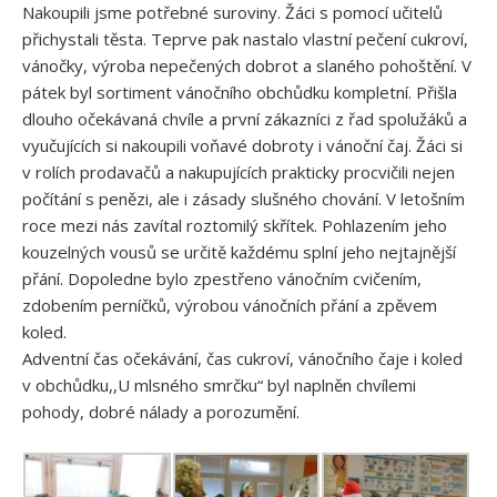
Nakoupili jsme potřebné suroviny. Žáci s pomocí učitelů
přichystali těsta. Teprve pak nastalo vlastní pečení cukroví,
vánočky, výroba nepečených dobrot a slaného pohoštění. V
pátek byl sortiment vánočního obchůdku kompletní. Přišla
dlouho očekávaná chvíle a první zákazníci z řad spolužáků a
vyučujících si nakoupili voňavé dobroty i vánoční čaj. Žáci si
v rolích prodavačů a nakupujících prakticky procvičili nejen
počítání s penězi, ale i zásady slušného chování. V letošním
roce mezi nás zavítal roztomilý skřítek. Pohlazením jeho
kouzelných vousů se určitě každému splní jeho nejtajnější
přání. Dopoledne bylo zpestřeno vánočním cvičením,
zdobením perníčků, výrobou vánočních přání a zpěvem
koled.
Adventní čas očekávání, čas cukroví, vánočního čaje i koled
v obchůdku,,U mlsného smrčku“ byl naplněn chvílemi
pohody, dobré nálady a porozumění.