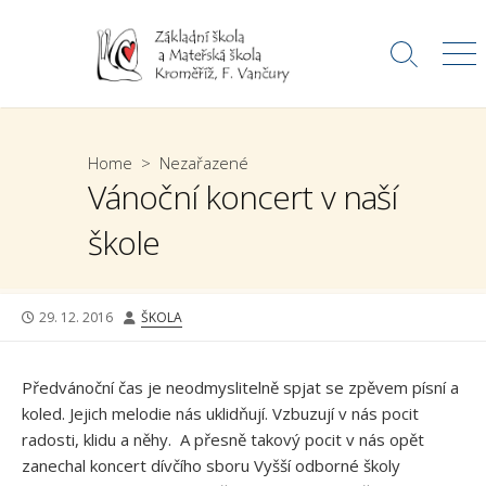
Skip
to
Search
Me
content
Toggle
Home
>
Nezařazené
Vánoční koncert v naší
škole
PUBLISHED
AUTHOR
29. 12. 2016
ŠKOLA
DATE
Předvánoční čas je neodmyslitelně spjat se zpěvem písní a
koled. Jejich melodie nás uklidňují. Vzbuzují v nás pocit
radosti, klidu a něhy. A přesně takový pocit v nás opět
zanechal koncert dívčího sboru Vyšší odborné školy