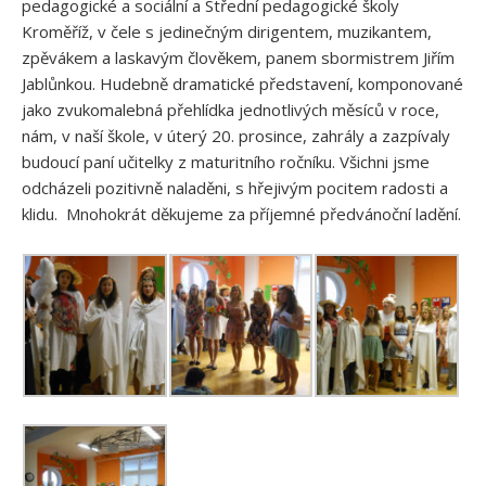
pedagogické a sociální a Střední pedagogické školy
Kroměříž, v čele s jedinečným dirigentem, muzikantem,
zpěvákem a laskavým člověkem, panem sbormistrem Jiřím
Jablůnkou. Hudebně dramatické představení, komponované
jako zvukomalebná přehlídka jednotlivých měsíců v roce,
nám, v naší škole, v úterý 20. prosince, zahrály a zazpívaly
budoucí paní učitelky z maturitního ročníku. Všichni jsme
odcházeli pozitivně naladěni, s hřejivým pocitem radosti a
klidu. Mnohokrát děkujeme za příjemné předvánoční ladění.