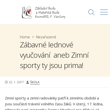
Skip
to
Search
Me
content
Toggle
Home
>
Nezařazené
Zábavné lednové
vyučování aneb Zimní
sporty ty jsou prima!
PUBLISHED
AUTHOR
22. 1. 2017
ŠKOLA
DATE
Zimní sporty a zimní radovánky patří k zimnímu období a
jsou součástí trávení volného času žáků. V úterý, 17. ledna,
připravila paní asistentka Denisa Musilová pro třídy V, VI,