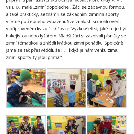
VIII, IX malé „zimní dopoledne“. Žáci se zábavnou formou,
a také prakticky, seznámili se základními zimními sporty
včetně potřebného vybavení. Své znalosti si mohli ověřit
v připraveném kvízu či křížovce. Vyzkoušeli si, jaké to je být
hokejistou nebo lyžařem. Mladší žáci si zazpívali písničky se
zimní tématikou a zhlédli krátkou zimní pohádku. Společně
jsme se tak přesvědčili, že : „I když je nám venku zima,
zimní sporty ty jsou prima!“