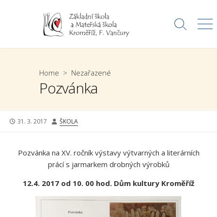
Skip
to
Search
Me
content
Toggle
Home
>
Nezařazené
Pozvánka
PUBLISHED
AUTHOR
31. 3. 2017
ŠKOLA
DATE
Pozvánka na XV. ročník výstavy výtvarných a literárních
prácí s jarmarkem drobných výrobků
12.4. 2017 od 10. 00 hod. Dům kultury Kroměříž