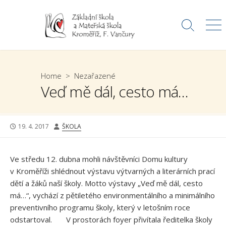
Skip
to
Search
Me
content
Toggle
Home
>
Nezařazené
Veď mě dál, cesto má…
PUBLISHED
AUTHOR
19. 4. 2017
ŠKOLA
DATE
Ve středu 12. dubna mohli návštěvníci Domu kultury
v Kroměříži shlédnout výstavu výtvarných a literárních prací
dětí a žáků naší školy. Motto výstavy „Veď mě dál, cesto
má…“, vychází z pětiletého environmentálního a minimálního
preventivního programu školy, který v letošním roce
odstartoval. V prostorách foyer přivítala ředitelka školy