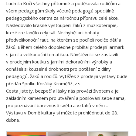
Ludmila Kočí všechny přítomné a poděkovala rodičům a
všem pedagogům školy včetně pedagogů speciálně
pedagogického centra za náročnou přípravu celé akce.
Následovalo krásné vystoupení žáků z muzikoterapie,
které roztančilo celý sál. Nechyběl ani bohatý
předvelikonoční raut, na kterém se podíleli rodiče dětí a
žáků. Během celého dopoledne probíhal prodejní jarmark
s jarní a velikonoční tematikou. Návštěvníci se zastavili
v prodejním koutku s jarními dekoračními výrobky a
odnášeli si kouzelné drobnosti pro potěšení z dílny
pedagogů, žáků a rodičů. Výtěžek z prodejní výstavy bude
předán Spolku Korálky Kroměříž ,z.s..
Cesta jistoty, bezpečí a lásky nás provází životem a je
základním kamenem pro utváření a posilování sebe sama,
pro poznávání barevností světa a vztahů v něm…
Výstavu v Domě kultury si můžete prohlédnout do 28.
dubna.