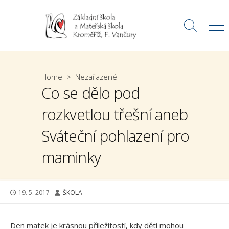
Skip
to
Search
Me
content
Toggle
Home
>
Nezařazené
Co se dělo pod
rozkvetlou třešní aneb
Sváteční pohlazení pro
maminky
PUBLISHED
AUTHOR
19. 5. 2017
ŠKOLA
DATE
Den matek je krásnou příležitostí, kdy děti mohou