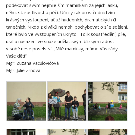
poděkovat svým nejmilejším maminkám za jejich lásku,
něhu, starostlivost a péči. Učinily tak prostřednictvím
krásných vystoupení, ať už hudebních, dramatických či
tanečních. Nikdo z diváků nemohl pochybovat o síle sdělení,
které bylo ve vystoupeních ukryto. Tolik soustředění, píle,
úsilí a nasazení ve snaze udělat svým blízkým radost
v sobě nese poselství: „Milé maminky, máme Vás rády.
Vaše děti“.
Mgr. Zuzana Vaculovičová
Mgr. Julie Zrnová