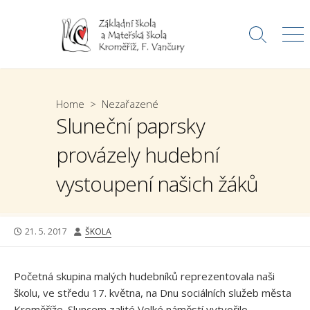
Skip
to
Search
Me
content
Toggle
Home
>
Nezařazené
Sluneční paprsky
provázely hudební
vystoupení našich žáků
PUBLISHED
AUTHOR
21. 5. 2017
ŠKOLA
DATE
Početná skupina malých hudebníků reprezentovala naši
školu, ve středu 17. května, na Dnu sociálních služeb města
Kroměříže. Sluncem zalité Velké náměstí vytvořilo