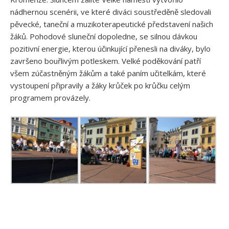
nádhernou scenérii, ve které diváci soustředěně sledovali
pěvecké, taneční a muzikoterapeutické představení našich
žáků. Pohodové sluneční dopoledne, se silnou dávkou
pozitivní energie, kterou účinkující přenesli na diváky, bylo
završeno bouřlivým potleskem. Velké poděkování patří
všem zúčastněným žákům a také paním učitelkám, které
vystoupení připravily a žáky krůček po krůčku celým
programem provázely.