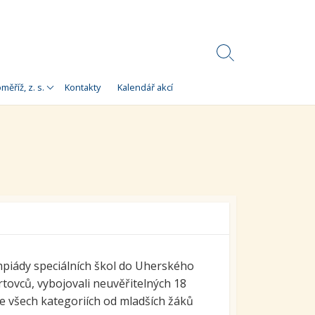
Search
Toggle
Korálky)
měříž, z. s.
Kontakty
Kalendář akcí
e
 Korálky Kroměříž
a finanční zdroje
ní setkání
ra pro
orálky Kroměříž,
ympiády speciálních škol do Uherského
rtovců, vybojovali neuvěřitelných 18
 ve všech kategoriích od mladších žáků