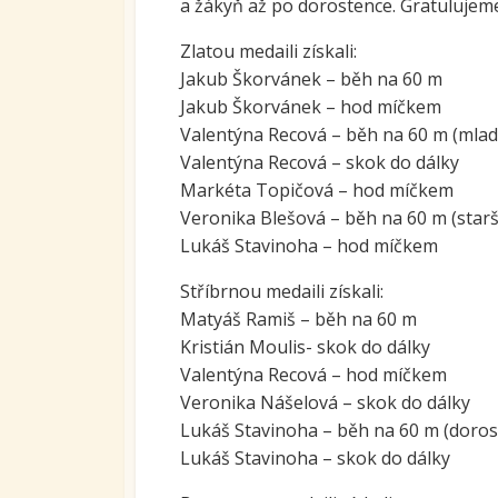
a žákyň až po dorostence. Gratulujeme,
Ovoc
Zlatou medaili získali:
Sys
Jakub Škorvánek – běh na 60 m
kari
Jakub Škorvánek – hod míčkem
tran
Valentýna Recová – běh na 60 m (mlad
se S
Valentýna Recová – skok do dálky
Míst
Markéta Topičová – hod míčkem
vzdě
Veronika Blešová – běh na 60 m (starš
Proj
Lukáš Stavinoha – hod míčkem
Stříbrnou medaili získali:
Matyáš Ramiš – běh na 60 m
Kristián Moulis- skok do dálky
Valentýna Recová – hod míčkem
Veronika Nášelová – skok do dálky
Lukáš Stavinoha – běh na 60 m (doros
Lukáš Stavinoha – skok do dálky