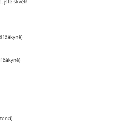
 jste skvělí!
e a zelenina do škol
třída ZŠ IX
témová podpora
třída ZŠ X
érového poradenství a
zitních programů žáků
ší žákyně)
VP pro ČR
ní akční plán rozvoje
lávání v ORP Kroměříž II
í žákyně)
ekt MenSI
tenci)