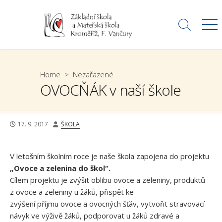
Skip
to
Search
Me
content
Toggle
Home
>
Nezařazené
OVOCŇÁK v naší škole
PUBLISHED
AUTHOR
17. 9. 2017
ŠKOLA
DATE
V letošním školním roce je naše škola zapojena do projektu
„Ovoce a zelenina do škol“.
Cílem projektu je zvýšit oblibu ovoce a zeleniny, produktů
z ovoce a zeleniny u žáků, přispět ke
zvýšení příjmu ovoce a ovocných šťáv, vytvořit stravovací
návyk ve výživě žáků, podporovat u žáků zdravé a