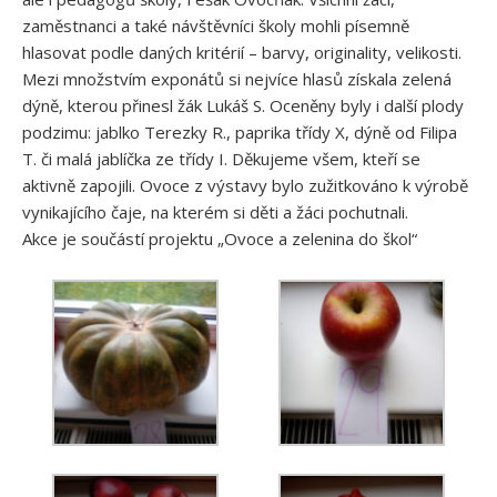
zaměstnanci a také návštěvníci školy mohli písemně
hlasovat podle daných kritérií – barvy, originality, velikosti.
Mezi množstvím exponátů si nejvíce hlasů získala zelená
dýně, kterou přinesl žák Lukáš S. Oceněny byly i další plody
podzimu: jablko Terezky R., paprika třídy X, dýně od Filipa
T. či malá jablíčka ze třídy I. Děkujeme všem, kteří se
aktivně zapojili. Ovoce z výstavy bylo zužitkováno k výrobě
vynikajícího čaje, na kterém si děti a žáci pochutnali.
Akce je součástí projektu „Ovoce a zelenina do škol“