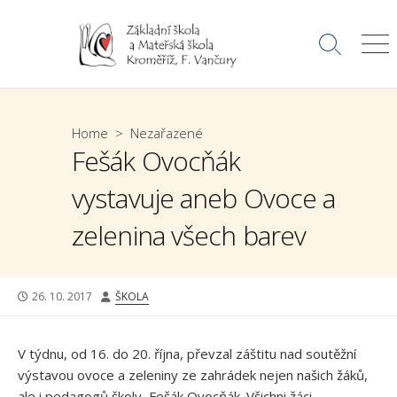
Skip
to
Search
Me
content
Toggle
Home
>
Nezařazené
Fešák Ovocňák
vystavuje aneb Ovoce a
zelenina všech barev
PUBLISHED
AUTHOR
26. 10. 2017
ŠKOLA
DATE
V týdnu, od 16. do 20. října, převzal záštitu nad soutěžní
výstavou ovoce a zeleniny ze zahrádek nejen našich žáků,
ale i pedagogů školy, Fešák Ovocňák. Všichni žáci,