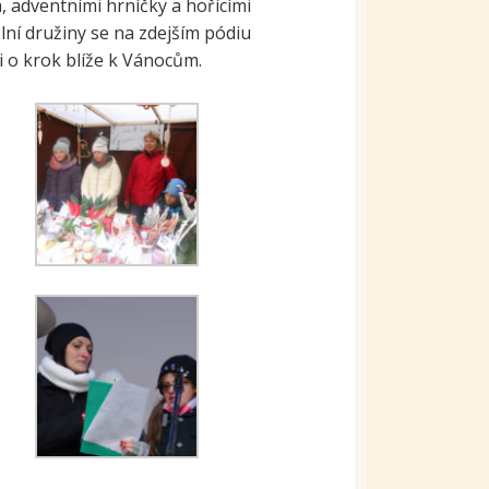
 adventními hrníčky a hořícími
olní družiny se na zdejším pódiu
i o krok blíže k Vánocům.