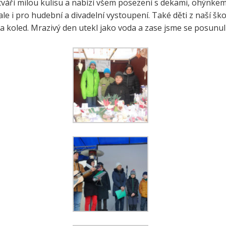
áří milou kulisu a nabízí všem posezení s dekami, ohýnkem,
e a zelenina do škol
ale i pro hudební a divadelní vystoupení. Také děti z naší šk
třída ZŠ IX
a koled. Mrazivý den utekl jako voda a zase jsme se posunul
témová podpora
třída ZŠ X
érového poradenství a
zitních programů žáků
VP pro ČR
ní akční plán rozvoje
lávání v ORP Kroměříž II
ekt MenSI