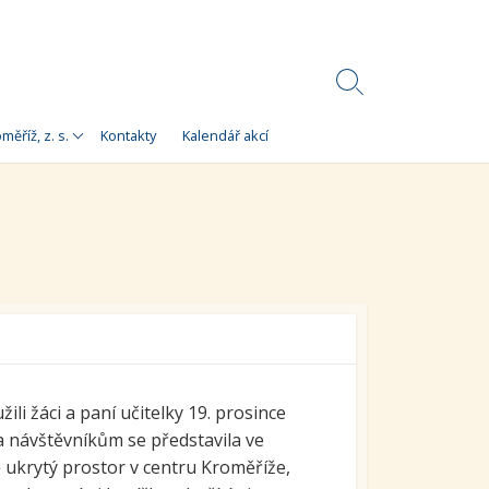
Search
Toggle
Korálky)
měříž, z. s.
Kontakty
Kalendář akcí
e
 Korálky Kroměříž
a finanční zdroje
ní setkání
ra pro
orálky Kroměříž,
i žáci a paní učitelky 19. prosince
a návštěvníkům se představila ve
ukrytý prostor v centru Kroměříže,