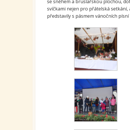
se sněhem a bruslařskou plochou, dotv
Ovoc
svíčkami nejen pro přátelská setkání, 
představily s pásmem vánočních písní 
Sys
kari
tran
se S
Míst
vzdě
Proj