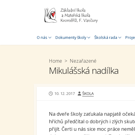
Skip
to
content
Historie školy
Úřední deska
Jednací řád
Zahr
O nás
Dokumenty školy
Školská rada
Proje
O nás
Rozpočet
Plán práce
Proj
MŠ a 
Speciálněpedagogická
Organizace školního roku
Home
>
Nezařazené
podpora
Proj
Mikulášská nadílka
Inspekční zpráva
MŠ a 
Doplňková
Výroční zpráva
speciálněpedagogická
Šabl
podpora
Výroční zpráva o poskytnutí
Šablo
PUBLISHED
AUTHOR
10. 12. 2017
ŠKOLA
informací
Virtuální prohlídka
DATE
Douč
GDPR
30. výročí založení školy
Na dveře školy zaťukala napjatě očeká
Stav
Prohlášení o přístupnosti
školy
hříchů předčítal o dobrých i zlých skut
škol
přijít. Čerti u nás sice moc práce nemě
Whistleblowing
Krom