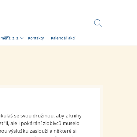
Search
Toggle
Korálky)
měříž, z. s.
Kontakty
Kalendář akcí
e
 Korálky Kroměříž
a finanční zdroje
ní setkání
ra pro
orálky Kroměříž,
kuláš se svou družinou, aby z knihy
třil, ale i pokárání zlobivců muselo
anou výslužku zaslouží a některé si