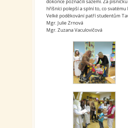
dokonce poznačili sazemi. Za písničku
Ovoc
hříšníci polepší a splní to, co svatému M
Velké poděkování patří studentům Tau
Sys
Mgr. Julie Zrnová
kari
tran
Mgr. Zuzana Vaculovičová
se S
Míst
vzdě
Proj