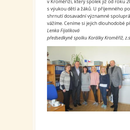
v Kroměříži, který spolek již od roku 
Ovoc
s výukou dětí a žáků. U příjemného po
shrnutí dosavadní významné spoluprác
Sys
vážíme. Ceníme si jejich dlouhodobé p
kari
tran
Lenka Fijalíková
se S
předsedkyně spolku Korálky Kroměříž, z.
Míst
vzdě
Proj