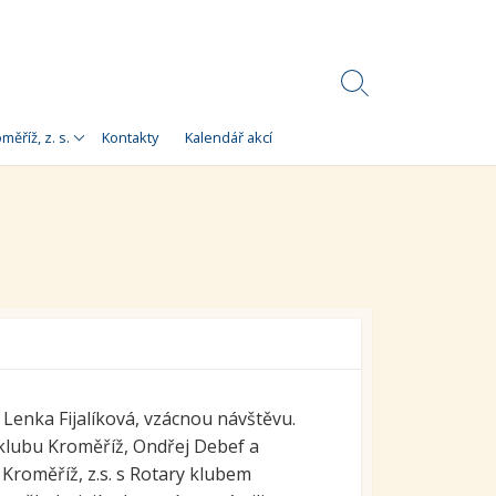
Search
Toggle
Korálky)
měříž, z. s.
Kontakty
Kalendář akcí
e
 Korálky Kroměříž
a finanční zdroje
ní setkání
ra pro
orálky Kroměříž,
. Lenka Fijalíková, vzácnou návštěvu.
 klubu Kroměříž, Ondřej Debef a
Kroměříž, z.s. s Rotary klubem