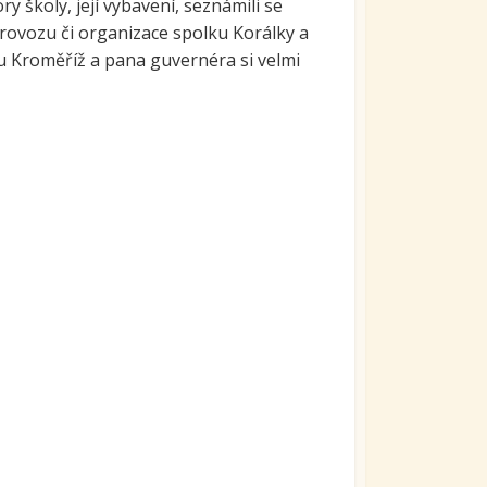
y školy, její vybavení, seznámili se
provozu či organizace spolku Korálky a
u Kroměříž a pana guvernéra si velmi