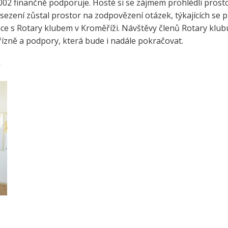
2002 finančně podporuje. Hosté si se zájmem prohlédli prostor
e a zelenina do škol
sezení zůstal prostor na zodpovězení otázek, týkajících se 
třída ZŠ IX
e s Rotary klubem v Kroměříži. Návštěvy členů Rotary klub
témová podpora
třída ZŠ X
řízně a podpory, která bude i nadále pokračovat.
érového poradenství a
zitních programů žáků
VP pro ČR
s
ní akční plán rozvoje
lávání v ORP Kroměříž II
ekt MenSI