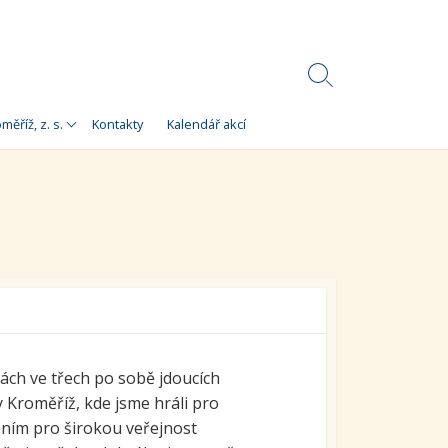
Search
Toggle
Korálky)
měříž, z. s.
Kontakty
Kalendář akcí
e
 Korálky Kroměříž
a finanční zdroje
ní setkání
ra pro
orálky Kroměříž,
kách ve třech po sobě jdoucích
 Kroměříž, kde jsme hráli pro
ením pro širokou veřejnost