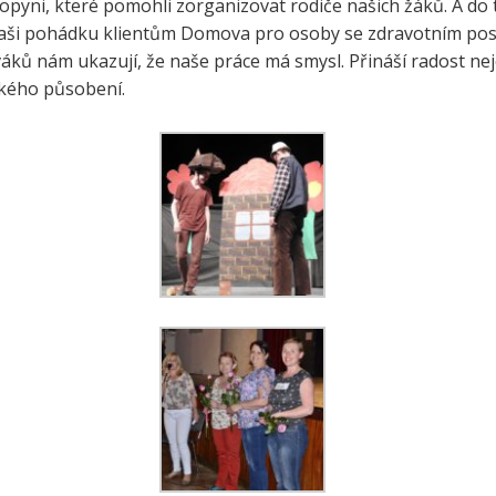
pyni, které pomohli zorganizovat rodiče našich žáků. A do 
e a zelenina do škol
i naši pohádku klientům Domova pro osoby se zdravotním po
třída ZŠ IX
iváků nám ukazují, že naše práce má smysl. Přináší radost n
témová podpora
třída ZŠ X
ckého působení.
érového poradenství a
zitních programů žáků
VP pro ČR
ní akční plán rozvoje
lávání v ORP Kroměříž II
ekt MenSI