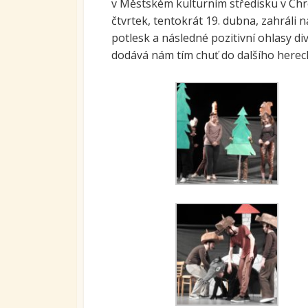
v Městském kulturním středisku v Chro
Ovoc
čtvrtek, tentokrát 19. dubna, zahrál
potlesk a následné pozitivní ohlasy d
Sys
dodává nám tím chuť do dalšího here
kari
tran
se S
Míst
vzdě
Proj