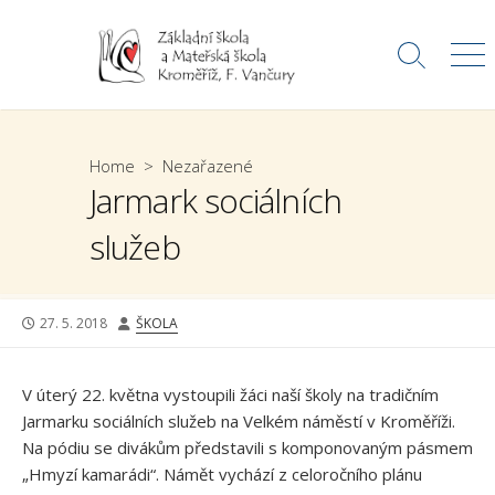
Skip
to
Search
Me
content
Toggle
Home
>
Nezařazené
Jarmark sociálních
služeb
PUBLISHED
AUTHOR
27. 5. 2018
ŠKOLA
DATE
V úterý 22. května vystoupili žáci naší školy na tradičním
Jarmarku sociálních služeb na Velkém náměstí v Kroměříži.
Na pódiu se divákům představili s komponovaným pásmem
„Hmyzí kamarádi“. Námět vychází z celoročního plánu