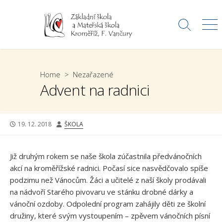
Skip
to
Search
Me
content
Toggle
Home
>
Nezařazené
Advent na radnici
PUBLISHED
AUTHOR
19. 12. 2018
ŠKOLA
DATE
Již druhým rokem se naše škola zúčastnila předvánočních
akcí na kroměřížské radnici. Počasí sice nasvědčovalo spíše
podzimu než Vánocům. Žáci a učitelé z naší školy prodávali
na nádvoří Starého pivovaru ve stánku drobné dárky a
vánoční ozdoby. Odpolední program zahájily děti ze školní
družiny, které svým vystoupením – zpěvem vánočních písní