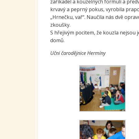
zaříkadel a kouzelných formulí a předv
Ovoc
krvavý a peprný pokus, vyrobila prapo
„Hrnečku, vař“. Naučila nás dvě opravd
Sys
zkoušky.
kari
tran
S hřejivým pocitem, že kouzla nejsou je
se S
domů.
Míst
Učni čarodějnice Hermíny
vzdě
Proj