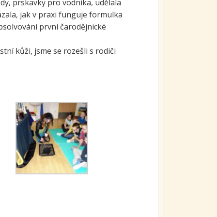
ody, prskavky pro vodníka, udělala
zala, jak v praxi funguje formulka
absolvování první čarodějnické
ní kůži, jsme se rozešli s rodiči