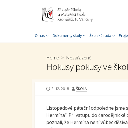
Skip
to
content
Historie školy
Úřední deska
Jednací řád
Zahr
O nás
Dokumenty školy
Školská rada
Proje
O nás
Rozpočet
Plán práce
Proj
MŠ a 
Speciálněpedagogická
Organizace školního roku
Home
>
Nezařazené
podpora
Proj
Hokusy pokusy ve škol
Inspekční zpráva
MŠ a 
Doplňková
Výroční zpráva
speciálněpedagogická
Šabl
podpora
Výroční zpráva o poskytnutí
Šablo
PUBLISHED
AUTHOR
2. 12. 2018
ŠKOLA
informací
Virtuální prohlídka
DATE
Douč
GDPR
30. výročí založení školy
Listopadové páteční odpoledne jsme st
Stav
Prohlášení o přístupnosti
školy
Hermína“. Při vstupu do čarodějnické c
škol
poznali, že Hermína není vůbec děsivá
Whistleblowing
Krom