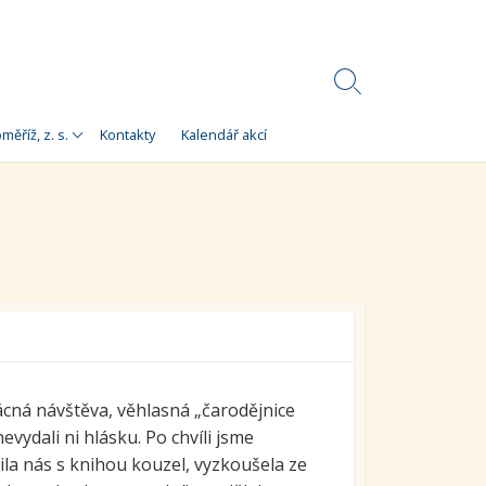
Search
Toggle
Korálky)
měříž, z. s.
Kontakty
Kalendář akcí
e
 Korálky Kroměříž
a finanční zdroje
ní setkání
ra pro
orálky Kroměříž,
ácná návštěva, věhlasná „čarodějnice
vydali ni hlásku. Po chvíli jsme
ila nás s knihou kouzel, vyzkoušela ze