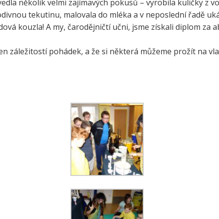
edla několik velmi zajímavých pokusů – vyrobila kuličky z v
e a zelenina do škol
divnou tekutinu, malovala do mléka a v neposlední řadě uká
třída ZŠ IX
ová kouzla! A my, čarodějničtí učni, jsme získali diplom za 
témová podpora
třída ZŠ X
érového poradenství a
zitních programů žáků
n záležitostí pohádek, a že si některá můžeme prožít na vlast
VP pro ČR
ní akční plán rozvoje
lávání v ORP Kroměříž II
ekt MenSI