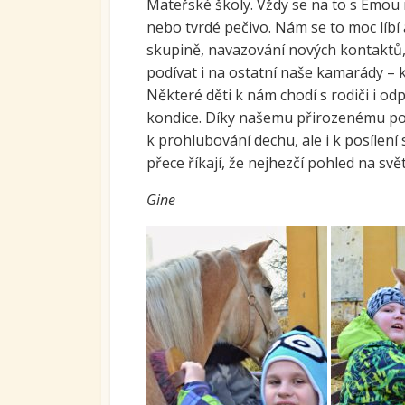
Mateřské školy. Vždy se na to s Emou 
Ovoc
nebo tvrdé pečivo. Nám se to moc líbí 
skupině, navazování nových kontaktů, 
Sys
podívat i na ostatní naše kamarády – k
kari
tran
Některé děti k nám chodí s rodiči i od
se S
kondice. Díky našemu přirozenému poh
k prohlubování dechu, ale i k posílení
Míst
vzdě
přece říkají, že nejhezčí pohled na svě
Proj
Gine