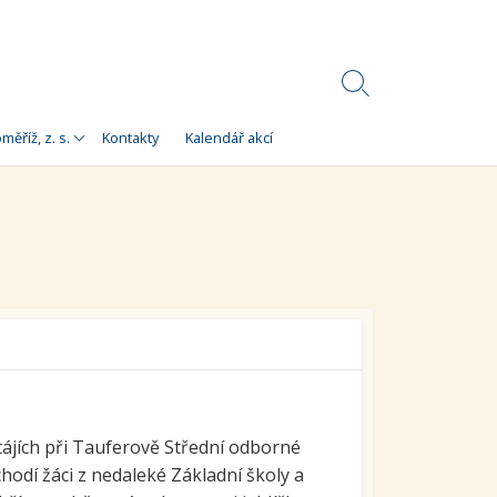
Search
Toggle
Korálky)
měříž, z. s.
Kontakty
Kalendář akcí
e
 Korálky Kroměříž
a finanční zdroje
ní setkání
ra pro
orálky Kroměříž,
tájích při Tauferově Střední odborné
chodí žáci z nedaleké Základní školy a