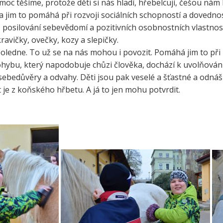
moc těšíme, protože děti si nás hladí, hřebelcují, češou nám
e a zelenina do škol
a jim to pomáhá při rozvoji sociálních schopností a dovednos
třída ZŠ IX
posilování sebevědomí a pozitivních osobnostních vlastností
témová podpora
třída ZŠ X
ravičky, ovečky, kozy a slepičky.
érového poradenství a
zitních programů žáků
poledne. To už se na nás mohou i povozit. Pomáhá jim to při z
VP pro ČR
ybu, který napodobuje chůzi člověka, dochází k uvolňování 
 sebedůvěry a odvahy. Děti jsou pak veselé a šťastné a odnáší
ní akční plán rozvoje
lávání v ORP Kroměříž II
t je z koňského hřbetu. A já to jen mohu potvrdit.
ekt MenSI