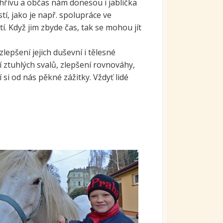
 hřívu a občas nám donesou i jablíčka
tí, jako je např. spolupráce ve
. Když jim zbyde čas, tak se mohou jít
lepšení jejich duševní i tělesné
ztuhlých svalů, zlepšení rovnováhy,
 si od nás pěkné zážitky. Vždyť lidé