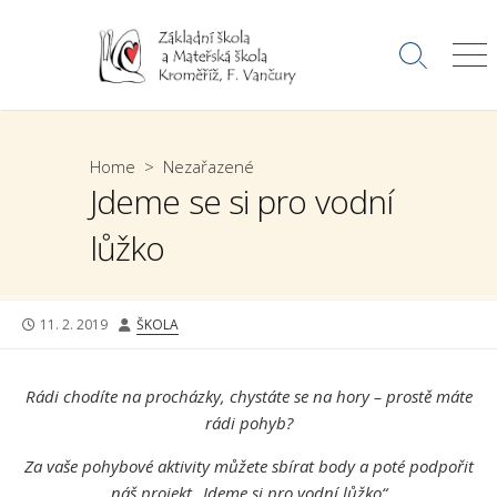
Skip
to
Search
Me
content
Toggle
Home
>
Nezařazené
Jdeme se si pro vodní
lůžko
PUBLISHED
AUTHOR
11. 2. 2019
ŠKOLA
DATE
Rádi chodíte na procházky, chystáte se na hory – prostě máte
rádi pohyb?
Za vaše pohybové aktivity můžete sbírat body a poté podpořit
náš projekt „Jdeme si pro vodní lůžko“