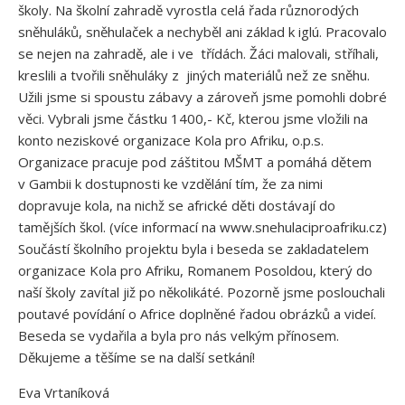
školy. Na školní zahradě vyrostla celá řada různorodých
sněhuláků, sněhulaček a nechyběl ani základ k iglú. Pracovalo
se nejen na zahradě, ale i ve třídách. Žáci malovali, stříhali,
kreslili a tvořili sněhuláky z jiných materiálů než ze sněhu.
Užili jsme si spoustu zábavy a zároveň jsme pomohli dobré
věci. Vybrali jsme částku 1400,- Kč, kterou jsme vložili na
konto neziskové organizace Kola pro Afriku, o.p.s.
Organizace pracuje pod záštitou MŠMT a pomáhá dětem
v Gambii k dostupnosti ke vzdělání tím, že za nimi
dopravuje kola, na nichž se africké děti dostávají do
tamějších škol. (více informací na www.snehulaciproafriku.cz)
Součástí školního projektu byla i beseda se zakladatelem
organizace Kola pro Afriku, Romanem Posoldou, který do
naší školy zavítal již po několikáté. Pozorně jsme poslouchali
poutavé povídání o Africe doplněné řadou obrázků a videí.
Beseda se vydařila a byla pro nás velkým přínosem.
Děkujeme a těšíme se na další setkání!
Eva Vrtaníková