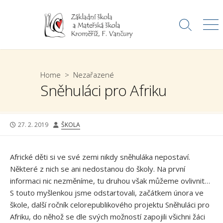
Skip
to
Search
Me
content
Toggle
Home
>
Nezařazené
Sněhuláci pro Afriku
PUBLISHED
AUTHOR
27. 2. 2019
ŠKOLA
DATE
Africké děti si ve své zemi nikdy sněhuláka nepostaví.
Některé z nich se ani nedostanou do školy. Na první
informaci nic nezměníme, tu druhou však můžeme ovlivnit…
S touto myšlenkou jsme odstartovali, začátkem února ve
škole, další ročník celorepublikového projektu Sněhuláci pro
Afriku, do něhož se dle svých možností zapojili všichni žáci