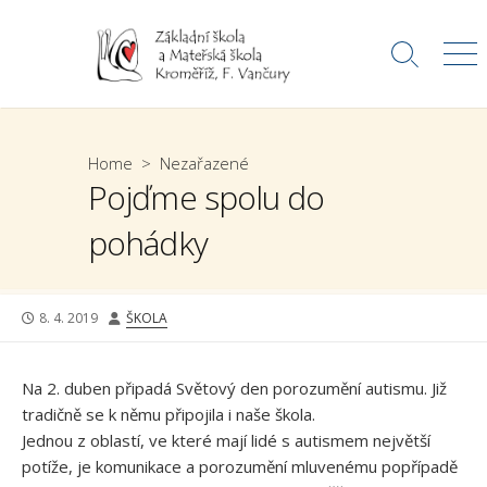
Skip
to
Search
Me
content
Toggle
Home
>
Nezařazené
Pojďme spolu do
pohádky
PUBLISHED
AUTHOR
8. 4. 2019
ŠKOLA
DATE
Na 2. duben připadá Světový den porozumění autismu. Již
tradičně se k němu připojila i naše škola.
Jednou z oblastí, ve které mají lidé s autismem největší
potíže, je komunikace a porozumění mluvenému popřípadě