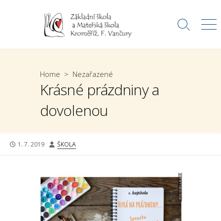
Skip
to
Search
Me
content
Toggle
Home
>
Nezařazené
Krásné prázdniny a
dovolenou
PUBLISHED
AUTHOR
1. 7. 2019
ŠKOLA
DATE