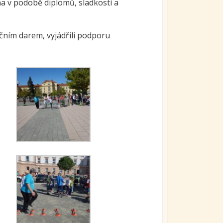
na v podobě diplomů, sladkostí a
nčním darem, vyjádřili podporu