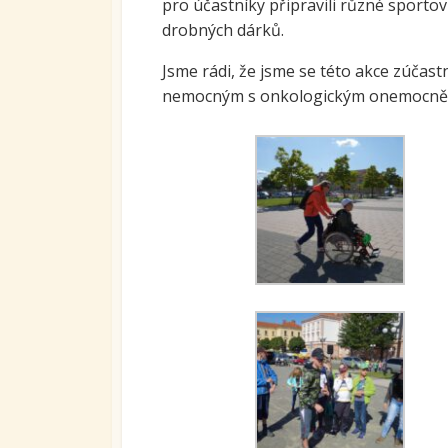
pro účastníky připravili různé sporto
Ovoc
drobných dárků.
Sys
Jsme rádi, že jsme se této akce zúčast
kari
nemocným s onkologickým onemocněním,
tran
se S
Míst
vzdě
Proj