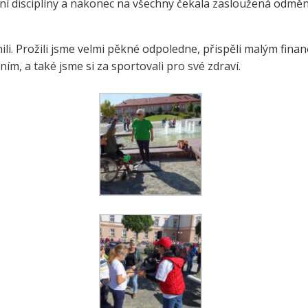
vní disciplíny a nakonec na všechny čekala zasloužená odmě
e a zelenina do škol
třída ZŠ IX
témová podpora
třída ZŠ X
nili. Prožili jsme velmi pěkné odpoledne, přispěli malým fina
érového poradenství a
 a také jsme si za sportovali pro své zdraví.
zitních programů žáků
VP pro ČR
ní akční plán rozvoje
lávání v ORP Kroměříž II
ekt MenSI