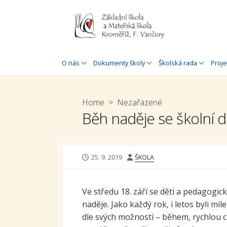
Skip
to
content
Historie školy
Úřední deska
Jednací řád
Zahr
O nás
Dokumenty školy
Školská rada
Proje
O nás
Rozpočet
Plán práce
Proj
MŠ a 
Speciálněpedagogická
Organizace školního roku
Home
>
Nezařazené
podpora
Proj
Běh naděje se školní 
Inspekční zpráva
MŠ a 
Doplňková
Výroční zpráva
speciálněpedagogická
Šabl
podpora
Výroční zpráva o poskytnutí
Šablo
PUBLISHED
AUTHOR
25. 9. 2019
ŠKOLA
informací
Virtuální prohlídka
DATE
Douč
GDPR
30. výročí založení školy
Ve středu 18. září se děti a pedagogic
Stav
Prohlášení o přístupnosti
školy
naděje. Jako každý rok, i letos byli m
škol
dle svých možností – během, rychlou 
Whistleblowing
Krom