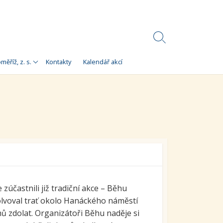
Search
Toggle
Korálky)
měříž, z. s.
Kontakty
Kalendář akcí
e
 Korálky Kroměříž
a finanční zdroje
ní setkání
ra pro
orálky Kroměříž,
zúčastnili již tradiční akce – Běhu
bsolvoval trať okolo Hanáckého náměstí
 zdolat. Organizátoři Běhu naděje si