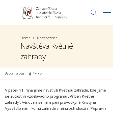
Skip
to
Search
Me
content
Toggle
Home
>
Nezařazené
Návštěva Květné
zahrady
PUBLISHED
AUTHOR
20. 10. 2019
ŠKOLA
DATE
V pátek 11. října jsme navštívili Květnou zahradu, kde jsme
se zúčastnili vzdělávacího programu „Příběh Květné
zahrady“. Věnovala se nám paní průvodkyně Kristýna.
Vysvětlila nám, komu zahrada v minulosti sloužila. Připravila