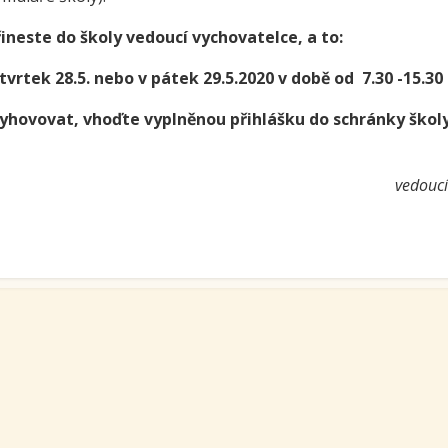
e a zelenina do škol
třída ZŠ IX
ineste do školy vedoucí vychovatelce, a to:
témová podpora
třída ZŠ X
tvrtek 28.5. nebo v pátek 29.5.2020 v době od 7.30 -15.30
érového poradenství a
zitních programů žáků
ovovat, vhoďte vyplněnou přihlášku do schránky školy 
VP pro ČR
ní akční plán rozvoje
lávání v ORP Kroměříž II
Kolářová
vedoucí v
ekt MenSI