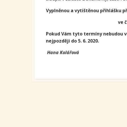
Ovoc
Vyplněnou a vytištěnou přihlášku př
Sys
ve č
kari
tran
Pokud Vám tyto termíny nebudou vyh
se S
nejpozději do 5. 6. 2020.
Míst
vzdě
Hana 
Proj