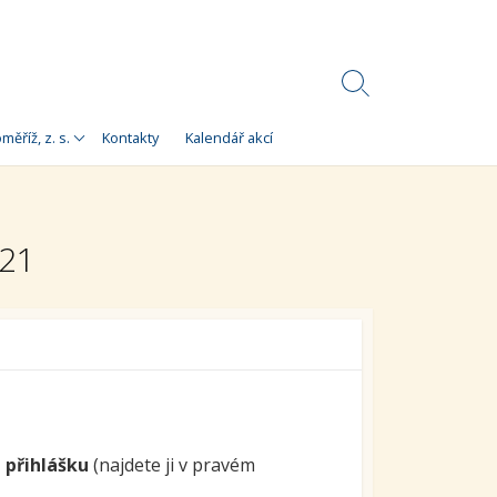
Search
Toggle
Korálky)
měříž, z. s.
Kontakty
Kalendář akcí
e
 Korálky Kroměříž
a finanční zdroje
021
ní setkání
ra pro
orálky Kroměříž,
e přihlášku
(najdete ji v pravém