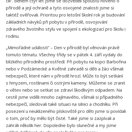
cíli“. Během čtyř let jsme se dozvěděli spoustu nového o
přírodě a její ochraně a tyto osvojené znalosti jsme si
taktéž ověřovali. Prioritou pro letošní školní rok je budování
základních návyků při pobytu v přírodě, osvojování
zdravého životního stylu ve spojení s ekologizací pro školu i
rodinu.
„Mimořádné události“ – Den v přírodě byl věnován právě
tomuto tématu. Všechny třídy se v pátek 4. září vydaly do
blízkého přírodního prostředí. Při pobytu na kopci Barbořina
nebo v Podzámecké a Květné zahradě si děti a žáci všímali
nebezpečí, které nám v přírodě hrozí. Může to být setkání
s hmyzem, rostlinami či ostrými kameny. Můžeme se zranit
o větev nebo se setkat se zdraví škodlivým odpadem. Na
cestě jsme viděli mnoho zajímavého, všímali si případného
nebezpečí, sledovali také situaci na silnici a chodníku. Při
posezení u neuklizeného pískoviště pro děti jsme si povídali
o tom, proč by mělo být čisté. Také jsme si zazpívali a
zahráli několik her. Dopoledne bylo slunečné a my jsme