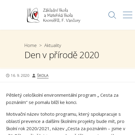
Skip
to
Search
Me
content
Toggle
Home
>
Aktuality
Den v přírodě 2020
PUBLISHED
AUTHOR
16. 9. 2020
ŠKOLA
DATE
Pětiletý celoškolní environmentální program „ Cesta za
poznáním“ se pomalu blíží ke konci.
Motivační název tohoto programu, který spolupracuje s
oblastí prevence a dalšími školními projekty bude mít, pro
školní rok 2020/2021, název „Cesta za poznáním – jsme v