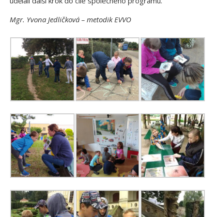
udělali další krok do cíle společného programu.
Mgr. Yvona Jedličková – metodik EVVO