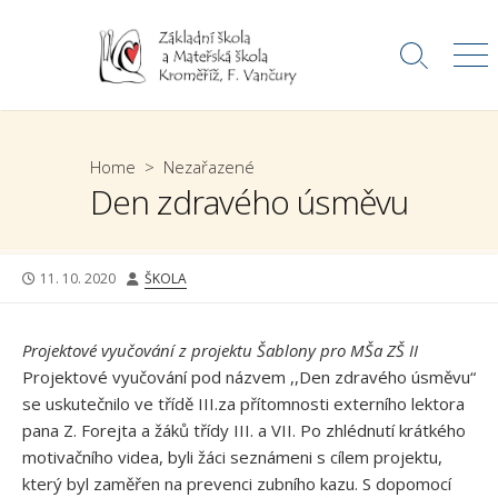
Skip
to
Search
Me
content
Toggle
Home
>
Nezařazené
Den zdravého úsměvu
PUBLISHED
AUTHOR
11. 10. 2020
ŠKOLA
DATE
Projektové vyučování z projektu Šablony pro MŠa ZŠ II
Projektové vyučování pod názvem ,,Den zdravého úsměvu“
se uskutečnilo ve třídě III.za přítomnosti externího lektora
pana Z. Forejta a žáků třídy III. a VII. Po zhlédnutí krátkého
motivačního videa, byli žáci seznámeni s cílem projektu,
který byl zaměřen na prevenci zubního kazu. S dopomocí