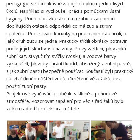
pedagogů, se žáci aktivně zapojili do plnění jednotlivých
úkolů. Například si vyzkoušeli práci s pomůckami ústní
hygieny. Podle obrázků stromu a zubu a za pomoci
doplňujících otázek, odpovídali co má zub a strom
společné. Podle tvaru korunky na pracovním listu určili, o
jaký druh zubu se jedná. Prakticky třídili obrázky potravin
podle jejich škodlivosti na zuby. Po vysvětlení, jak vzniká
zubní kaz, si využitím svíčky (vosku) a vodové barvy
vyzkoušeli, jak zuby chrání fluorid, obsažený v zubní pastě,
a jak zubní pastu bezpečně používat. Součástí byl i praktický
nácvik účinného čištění zubů přiměřeně věku žáků, bez
použití zubní pasty.
Projektové vyučování proběhlo v klidné a pohodové
atmosféře. Pozorovat zapálení pro věc z řad žáků bylo
velkou radostí pro lektora i učitele.