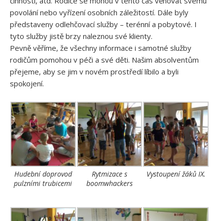
činnosti, atd. Rodiče se mohou v tento čas věnovat svému
povolání nebo vyřízení osobních záležitostí. Dále byly
představeny odlehčovací služby – terénní a pobytové. I
tyto služby jistě brzy naleznou své klienty.
Pevně věříme, že všechny informace i samotné služby
rodičům pomohou v péči a své děti. Našim absolventům
přejeme, aby se jim v novém prostředí líbilo a byli
spokojení.
Hudební doprovod
Rytmizace s
Vystoupení žáků IX.
pulzními trubicemi
boomwhackers