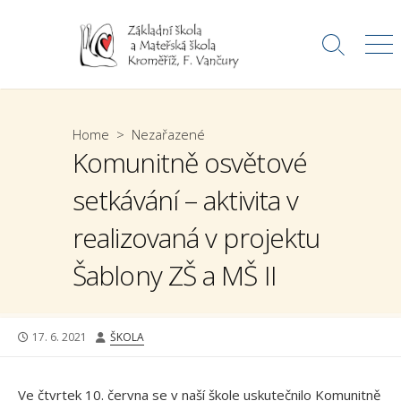
Skip
to
Search
Me
content
Toggle
Home
>
Nezařazené
Komunitně osvětové
setkávání – aktivita v
realizovaná v projektu
Šablony ZŠ a MŠ II
PUBLISHED
AUTHOR
17. 6. 2021
ŠKOLA
DATE
Ve čtvrtek 10. června se v naší škole uskutečnilo Komunitně