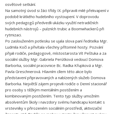
osvětové setkání.
Na samotný úvod si žáci třídy IX. připravili milé překvapení v
podobě krátkého hudebního vystoupení. V doprovodu
svých pedagogů předvedli ukázku využití netradičních
hudebních nástrojů – pulzních trubic a Boomwhackerů při
rytmizaci.
Po zaslouženém potlesku se ujala slova paní ředitelka Mgr.
Ludmila Kočí a přivítala všechny přítomné hosty. Pozvání
přijali rodiče, pedagogové, místostarosta Vít Peštuka a za
sociální služby Mgr. Gabriela Perútková vedoucí Domova
Barborka, sociální pracovnice Bc. Radka Křupková a Mgr.
Pavla Greschnerová. Hlavním cílem této akce bylo
představení připravovaných a nabízených služeb Domova
Barborka. Největší zájem projevili rodiče o Denní stacionář
pro osoby s těžkým mentálním postižením a
kombinovaným postižením. Tento typ služby umožním
absolventům školy i navzdory svému handicapu kontakt s
vrstevníky v přirozeném sociálním prostředí, aktivizační