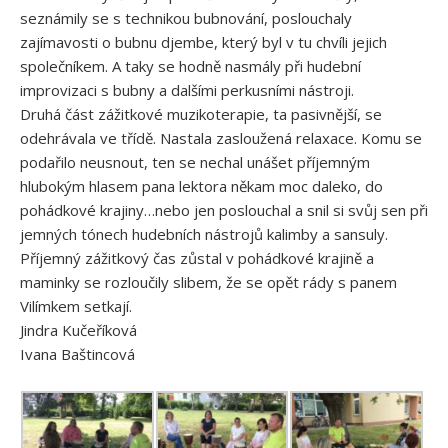
seznámily se s technikou bubnování, poslouchaly
zajímavosti o bubnu djembe, který byl v tu chvíli jejich
společníkem. A taky se hodně nasmály při hudební
improvizaci s bubny a dalšími perkusními nástroji.
Druhá část zážitkové muzikoterapie, ta pasivnější, se
odehrávala ve třídě. Nastala zasloužená relaxace. Komu se
podařilo neusnout, ten se nechal unášet příjemným
hlubokým hlasem pana lektora někam moc daleko, do
pohádkové krajiny…nebo jen poslouchal a snil si svůj sen při
jemných tónech hudebních nástrojů kalimby a sansuly.
Příjemný zážitkový čas zůstal v pohádkové krajině a
maminky se rozloučily slibem, že se opět rády s panem
Vilímkem setkají.
Jindra Kučeříková
Ivana Baštincová