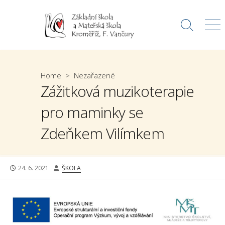
Skip
to
Search
Me
content
Toggle
Home
>
Nezařazené
Zážitková muzikoterapie
pro maminky se
Zdeňkem Vilímkem
PUBLISHED
AUTHOR
24. 6. 2021
ŠKOLA
DATE