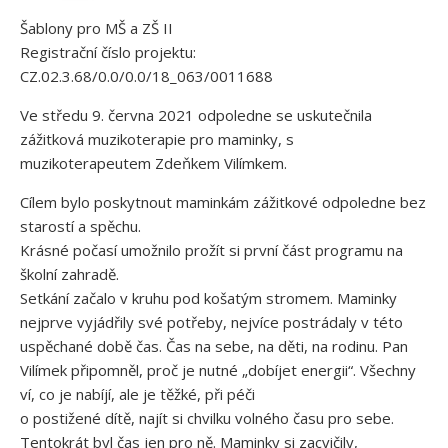
Šablony pro MŠ a ZŠ II
Registrační číslo projektu:
CZ.02.3.68/0.0/0.0/18_063/0011688
Ve středu 9. června 2021 odpoledne se uskutečnila
zážitková muzikoterapie pro maminky, s
muzikoterapeutem Zdeňkem Vilímkem.
Cílem bylo poskytnout maminkám zážitkové odpoledne bez
starostí a spěchu.
Krásné počasí umožnilo prožít si první část programu na
školní zahradě.
Setkání začalo v kruhu pod košatým stromem. Maminky
nejprve vyjádřily své potřeby, nejvíce postrádaly v této
uspěchané době čas. Čas na sebe, na děti, na rodinu. Pan
Vilímek připomněl, proč je nutné „dobíjet energii“. Všechny
ví, co je nabíjí, ale je těžké, při péči
o postižené dítě, najít si chvilku volného času pro sebe.
Tentokrát byl čas jen pro ně. Maminky si zacvičily,