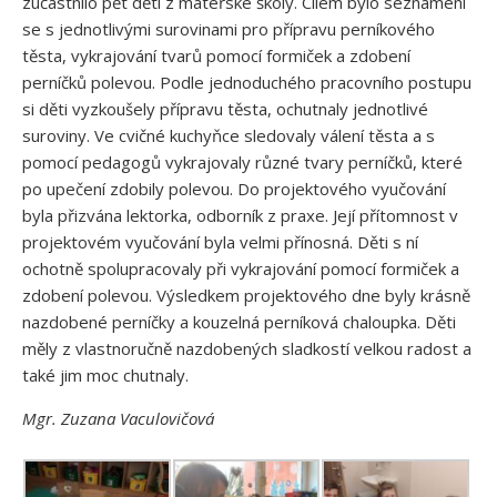
zúčastnilo pět dětí z mateřské školy. Cílem bylo seznámení
se s jednotlivými surovinami pro přípravu perníkového
těsta, vykrajování tvarů pomocí formiček a zdobení
perníčků polevou. Podle jednoduchého pracovního postupu
si děti vyzkoušely přípravu těsta, ochutnaly jednotlivé
suroviny. Ve cvičné kuchyňce sledovaly válení těsta a s
pomocí pedagogů vykrajovaly různé tvary perníčků, které
po upečení zdobily polevou. Do projektového vyučování
byla přizvána lektorka, odborník z praxe. Její přítomnost v
projektovém vyučování byla velmi přínosná. Děti s ní
ochotně spolupracovaly při vykrajování pomocí formiček a
zdobení polevou. Výsledkem projektového dne byly krásně
nazdobené perníčky a kouzelná perníková chaloupka. Děti
měly z vlastnoručně nazdobených sladkostí velkou radost a
také jim moc chutnaly.
Mgr. Zuzana Vaculovičová