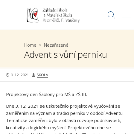
Skip
to
Search
Me
content
Toggle
Home
>
Nezařazené
Advent s vůní perníku
PUBLISHED
AUTHOR
9. 12. 2021
ŠKOLA
DATE
Projektový den Šablony pro MŠ a ZŠ III.
Dne 3. 12. 2021 se uskutečnilo projektové vyučování se
zaměřením na význam a tradici perníku v období Adventu.
Tematické zaměření bylo v oblasti rozvoje podnikavosti,
kreativity a logického myšlení. Projektového dne se