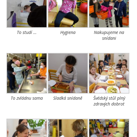
To studí …
Hygiena
Nakupujeme na
snídani
To zvládnu sama
Sladká snídaně
Švédský stůl plný
zdravých dobrot