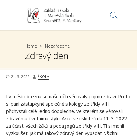
Skip
to
Search
Me
content
Toggle
Home
>
Nezařazené
Zdravý den
PUBLISHED
AUTHOR
21. 3. 2022
ŠKOLA
DATE
I v měsíci březnu se naše děti věnovaly pojmu zdraví. Proto
si paní zástupkyně společně s kolegy ze třídy VIII.
přichystali celé jedno dopoledne, ve kterém se věnovali
zdravému životnímu stylu. Akce se uskutečnila 11. 3. 2022
za účasti všech žáků a pedagogů ze třídy VIII. Ti si mohli
vyzkoušet, jak má takový zdravý den vypadat. Všichni