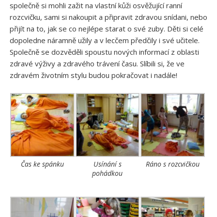
společně si mohli zažit na vlastní kůži osvěžující ranní
rozcvičku, sami si nakoupit a připravit zdravou snídani, nebo
přijít na to, jak se co nejlépe starat o své zuby. Děti si celé
dopoledne náramně užily a v lecčem předčily i své učitele.
Společně se dozvěděli spoustu nových informací z oblasti
zdravé výživy a zdravého trávení času. Slíbili si, že ve
zdravém životním stylu budou pokračovat i nadále!
Čas ke spánku
Usínání s
Ráno s rozcvičkou
pohádkou