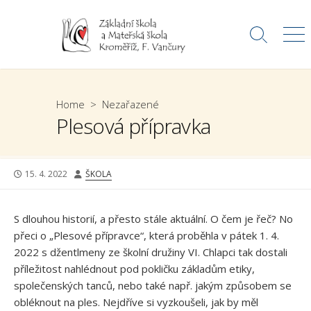
Skip
to
Search
Me
content
Toggle
Home
>
Nezařazené
Plesová přípravka
PUBLISHED
AUTHOR
15. 4. 2022
ŠKOLA
DATE
S dlouhou historií, a přesto stále aktuální. O čem je řeč? No
přeci o „Plesové přípravce“, která proběhla v pátek 1. 4.
2022 s džentlmeny ze školní družiny VI. Chlapci tak dostali
příležitost nahlédnout pod pokličku základům etiky,
společenských tanců, nebo také např. jakým způsobem se
obléknout na ples. Nejdříve si vyzkoušeli, jak by měl