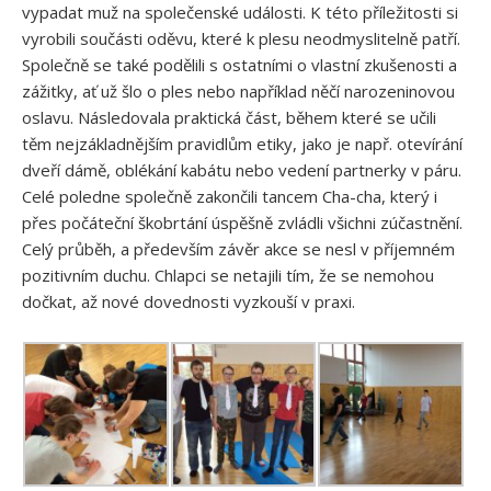
vypadat muž na společenské události. K této příležitosti si
vyrobili součásti oděvu, které k plesu neodmyslitelně patří.
Společně se také podělili s ostatními o vlastní zkušenosti a
zážitky, ať už šlo o ples nebo například něčí narozeninovou
oslavu. Následovala praktická část, během které se učili
těm nejzákladnějším pravidlům etiky, jako je např. otevírání
dveří dámě, oblékání kabátu nebo vedení partnerky v páru.
Celé poledne společně zakončili tancem Cha-cha, který i
přes počáteční škobrtání úspěšně zvládli všichni zúčastnění.
Celý průběh, a především závěr akce se nesl v příjemném
pozitivním duchu. Chlapci se netajili tím, že se nemohou
dočkat, až nové dovednosti vyzkouší v praxi.